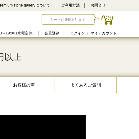
remium stone galleryについて
│
ご利用方法
│
お問合せ
｜
カートに0個あります
0～19:00 (水曜定休)
│
会員登録
│
ログイン
｜
マイアカウント
万円以上
お客様の声
よくあるご質問