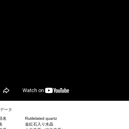
物データ
語名
Rutilelated quartz
名
金紅石入り水晶