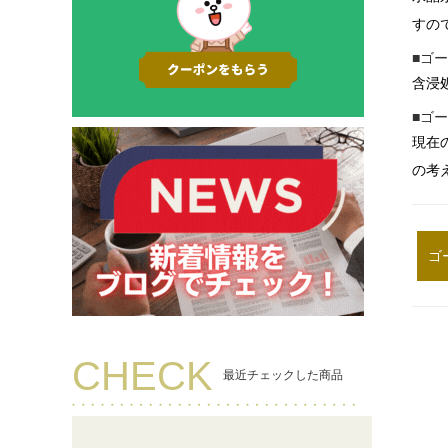
すの
■ゴ
含浸
■ゴ
現在
の考
ゴ
CHECK
最近チェックした商品