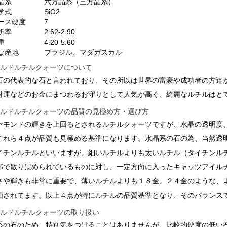
晶系
六方晶系（三方晶系）
学式
SiO2
ース硬度
7
折率
2.62-2.90
重
4.20-5.60
な産地
ブラジル、マダガスカル
ールドルチルクォーツについて
石の代表的な石と言われており、その所以は世界の富豪や成功者の方達
財運などのお金にまつわるお守りとして人気が高く、綺麗なルチルはと
ールドルチルクォーツの品質の見極め方・選び方
ヤモンドの輝きを上回るとされるルチルクォーツですが、水晶の透明度
これら４点が品質も見極める基準になります。水晶系の石の為、当然透
イチンルチルといいますが、細いルチルよりも太いルチル（タイチンル
部で散りばめられているものに対し、一定方向に入ったキャッツアイル
さや輝きも非常に重要で、薄いルチルよりも１８金、２４金のような、
価されてます。以上４点が特にルチルの品質基準となり、そのバランス
ールドルチルクォーツの取り扱い
系の石のため、特別気をつけることはありませんが、比較的硬度の低い