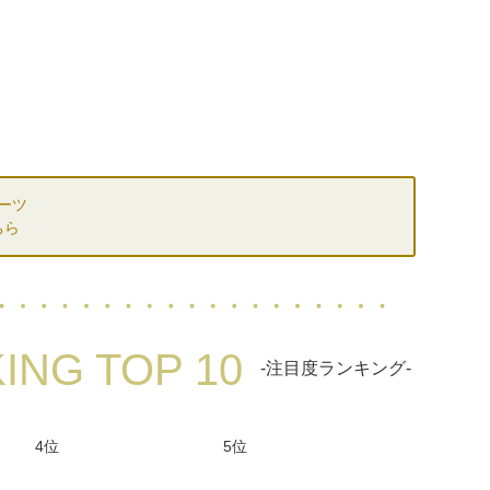
ーツ
ちら
ING TOP 10
-注目度ランキング-
4位
5位