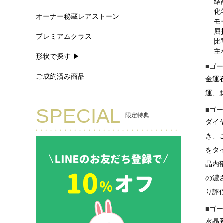
結
化
オーナー秘蔵レアストーン
モ
屈
プレミアムクラス
比
主
形状で探す ▶
■ゴ
ご成約済み商品
金運
運、
SPECIAL
■ゴ
限定特典
ダイ
き、
をタ
晶内
の濃
り評
■ゴ
水晶