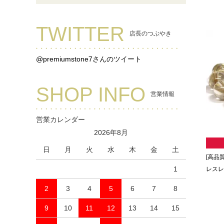
TWITTER
店長のつぶやき
@premiumstone7さんのツイート
SHOP INFO
営業情報
営業カレンダー
2026年8月
日
月
火
水
木
金
土
[高品
1
レスレッ
2
3
4
5
6
7
8
9
10
11
12
13
14
15