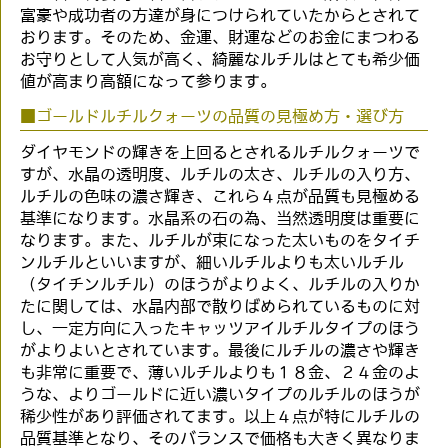
富豪や成功者の方達が身につけられていたからとされて
おります。そのため、金運、財運などのお金にまつわる
お守りとして人気が高く、綺麗なルチルはとても希少価
値が高まり高額になって参ります。
■ゴールドルチルクォーツの品質の見極め方・選び方
ダイヤモンドの輝きを上回るとされるルチルクォーツで
すが、水晶の透明度、ルチルの太さ、ルチルの入り方、
ルチルの色味の濃さ輝き、これら４点が品質も見極める
基準になります。水晶系の石の為、当然透明度は重要に
なります。また、ルチルが束になった太いものをタイチ
ンルチルといいますが、細いルチルよりも太いルチル
（タイチンルチル）のほうがよりよく、ルチルの入りか
たに関しては、水晶内部で散りばめられているものに対
し、一定方向に入ったキャッツアイルチルタイプのほう
がよりよいとされています。最後にルチルの濃さや輝き
も非常に重要で、薄いルチルよりも１８金、２４金のよ
うな、よりゴールドに近い濃いタイプのルチルのほうが
稀少性があり評価されてます。以上４点が特にルチルの
品質基準となり、そのバランスで価格も大きく異なりま