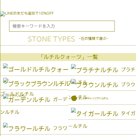
STONE TYPES
-石の種類で選ぶ-
「ルチルクォーツ」一覧
プラチ
ナルチル
ブラウ
ゴールドルチル
ブラックブラウンルチル
ンルチル
●
オレンジキャッツアイルチル
ガーデ
ンルチル
タイガ
ールチル
フラワ