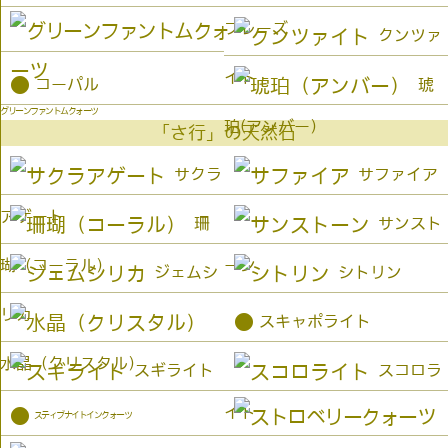
プレーズ
クンツァ
イト
●
コーパル
琥
グリーンファントムクォーツ
珀(アンバー）
「さ行」の天然石
サクラ
サファイア
アゲート
珊
サンスト
瑚（コーラル）
ーン
ジェムシ
シトリン
リカ
●
スキャポライト
水晶（クリスタル）
スギライト
スコロラ
イト
●
スティブナイトインクォーツ