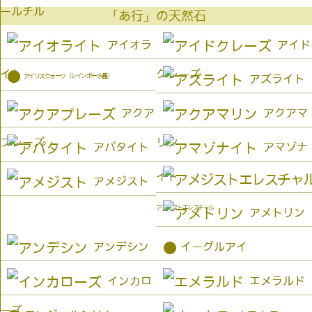
ールチル
「あ行」の天然石
アイオラ
アイド
イト
クレーズ
●
アイリスクォーツ（レインボー水晶）
アズライト
アクア
アクアマ
プレーズ
リン
アパタイト
アマゾナ
イト
アメジスト
アメジストエレスチャル
アメトリン
●
アンデシン
イーグルアイ
インカロ
エメラルド
ーズ