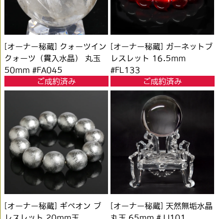
[オーナー秘蔵] クォーツイン
[オーナー秘蔵] ガーネットブ
クォーツ（貫入水晶） 丸玉
レスレット 16.5mm
50mm #FA045
#FL133
ご成約済み
ご成約済み
[オーナー秘蔵] ギベオン ブ
[オーナー秘蔵] 天然無垢水晶
レスレット 20mm玉
丸玉 65mm #JJ101