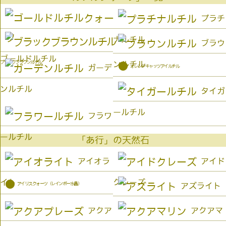
プラチ
ナルチル
ブラウ
ゴールドルチル
ブラックブラウンルチル
ンルチル
●
オレンジキャッツアイルチル
ガーデ
ンルチル
タイガ
ールチル
フラワ
ールチル
「あ行」の天然石
アイオラ
アイド
イト
クレーズ
●
アイリスクォーツ（レインボー水晶）
アズライト
アクア
アクアマ