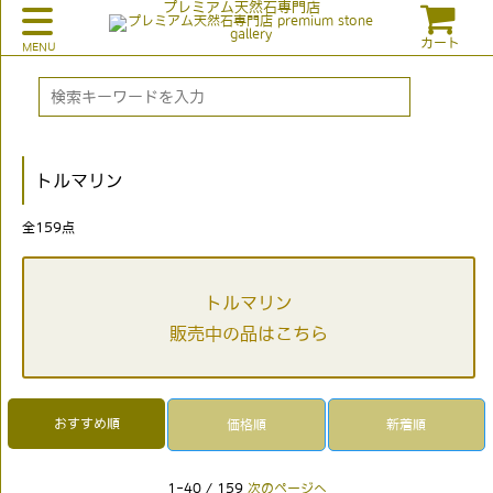
プレミアム天然石専門店
カート
トルマリン
全
159
点
トルマリン
販売中の品はこちら
おすすめ順
価格順
新着順
1-40 / 159
次のページへ