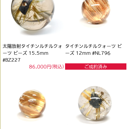
太陽放射タイチンルチルクォ
タイチンルチルクォーツ ビ
ーツ ビーズ 15.5mm
ーズ 12mm #NL796
#BZ227
86,000円(税込)
ご成約済み