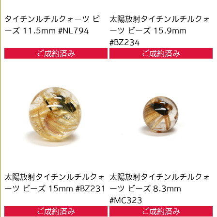
タイチンルチルクォーツ ビ
太陽放射タイチンルチルクォ
ーズ 11.5mm #NL794
ーツ ビーズ 15.9mm
#BZ234
ご成約済み
ご成約済み
太陽放射タイチンルチルクォ
太陽放射タイチンルチルクォ
ーツ ビーズ 15mm #BZ231
ーツ ビーズ 8.3mm
#MC323
ご成約済み
ご成約済み