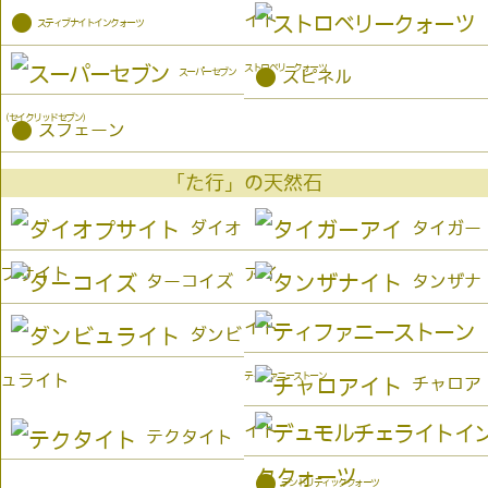
イト
●
スティブナイトインクォーツ
ストロベリークォーツ
●
スーパーセブン
スピネル
（セイクリッドセブン）
●
スフェーン
「た行」の天然石
ダイオ
タイガー
プサイト
アイ
ターコイズ
タンザナ
イト
ダンビ
ティファニーストーン
ュライト
チャロア
イト
テクタイト
●
デンドリティッククォーツ