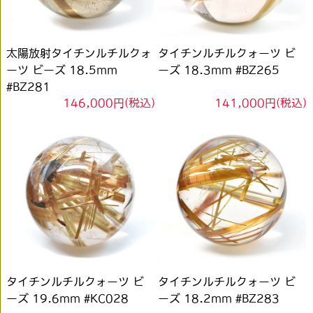
太陽放射タイチンルチルクォ
タイチンルチルクォーツ ビ
ーツ ビーズ 18.5mm
ーズ 18.3mm #BZ265
#BZ281
146,000円(税込)
141,000円(税込)
タイチンルチルクォーツ ビ
タイチンルチルクォーツ ビ
ーズ 19.6mm #KC028
ーズ 18.2mm #BZ283