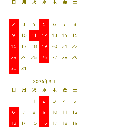
日
月
火
水
木
金
土
1
2
3
4
5
6
7
8
9
10
11
12
13
14
15
16
17
18
19
20
21
22
23
24
25
26
27
28
29
30
31
2026年9月
日
月
火
水
木
金
土
1
2
3
4
5
6
7
8
9
10
11
12
13
14
15
16
17
18
19