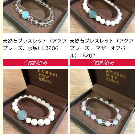
天然石ブレスレット（アクア
天然石ブレスレット（アクア
プレーズ、水晶）LB206
プレーズ 、マザーオブパー
ル）LB207
ご成約済み
ご成約済み