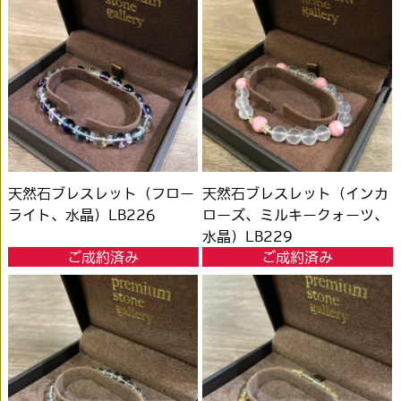
天然石ブレスレット（フロー
天然石ブレスレット（インカ
ライト、水晶）LB226
ローズ、ミルキークォーツ、
水晶）LB229
ご成約済み
ご成約済み