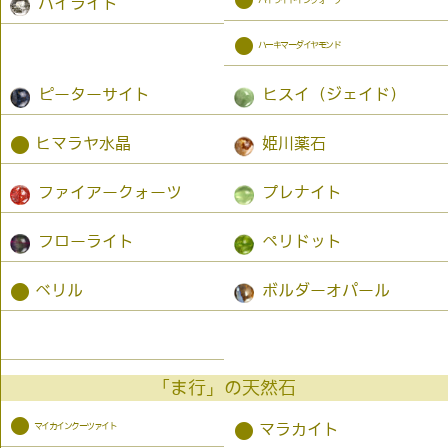
●
パイライト
●
ハーキマーダイヤモンド
ピーターサイト
ヒスイ（ジェイド）
●
ヒマラヤ水晶
姫川薬石
ファイアークォーツ
プレナイト
フローライト
ペリドット
●
ベリル
ボルダーオパール
「ま行」の天然石
●
マイカインクーツァイト
●
マラカイト