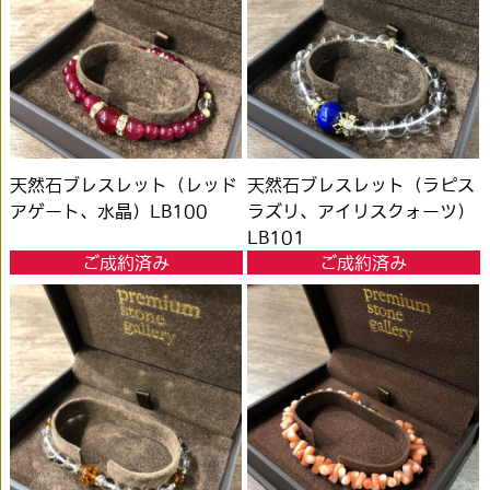
天然石ブレスレット（レッド
天然石ブレスレット（ラピス
アゲート、水晶）LB100
ラズリ、アイリスクォーツ）
LB101
ご成約済み
ご成約済み