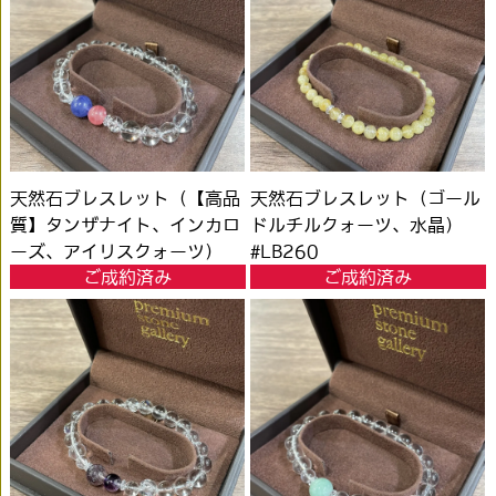
天然石ブレスレット（【高品
天然石ブレスレット（ゴール
質】タンザナイト、インカロ
ドルチルクォーツ、水晶）
ーズ、アイリスクォーツ）
#LB260
ご成約済み
ご成約済み
#LB255