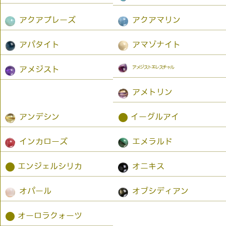
アクアプレーズ
アクアマリン
アパタイト
アマゾナイト
アメジストエレスチャル
アメジスト
アメトリン
●
アンデシン
イーグルアイ
インカローズ
エメラルド
●
エンジェルシリカ
オニキス
オパール
オブシディアン
●
オーロラクォーツ