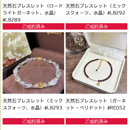
天然石ブレスレット（ロード
天然石ブレスレット（ミック
ライトガーネット、水晶）
スクォーツ、水晶）#LB292
#LB289
ご成約済み
ご成約済み
天然石ブレスレット（ミック
天然石ブレスレット（ガーネ
スクォーツ、水晶）#LB293
ット・ペリドット）#RE052
ご成約済み
ご成約済み