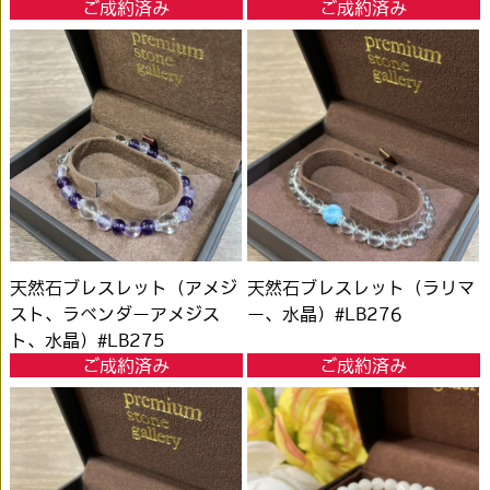
ご成約済み
ご成約済み
天然石ブレスレット（アメジ
天然石ブレスレット（ラリマ
スト、ラベンダーアメジス
ー、水晶）#LB276
ト、水晶）#LB275
ご成約済み
ご成約済み