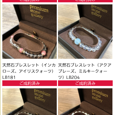
天然石ブレスレット（インカ
天然石ブレスレット（アクア
ローズ、アイリスクォーツ）
プレーズ、ミルキークォー
LB181
ツ）LB204
ご成約済み
ご成約済み