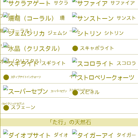
サクラ
サファイア
アゲート
珊
サンスト
瑚（コーラル）
ーン
ジェムシ
シトリン
リカ
●
スキャポライト
水晶（クリスタル）
スギライト
スコロラ
イト
●
スティブナイトインクォーツ
ストロベリークォーツ
●
スーパーセブン
スピネル
（セイクリッドセブン）
●
スフェーン
「た行」の天然石
ダイオ
タイガー