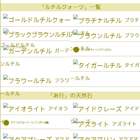
「ルチルクォーツ」一覧
プラチ
ナルチル
ブラウ
ゴールドルチル
ブラックブラウンルチル
ンルチル
●
オレンジキャッツアイルチル
ガーデ
ンルチル
タイガ
ールチル
フラワ
ールチル
「あ行」の天然石
アイオラ
アイド
イト
クレーズ
●
アイリスクォーツ（レインボー水晶）
アズライト
アクア
アクアマ