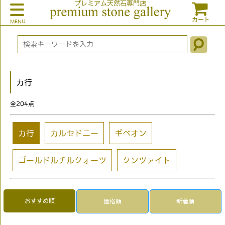
プレミアム天然石専門店
カート
カ行
全
204
点
カ行
カルセドニー
ギベオン
ゴールドルチルクォーツ
クンツァイト
おすすめ順
価格順
新着順