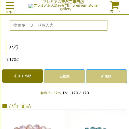
プレミアム天然石専門店
カート
ハ行
全
170
点
おすすめ順
価格順
新着順
前のページへ
161-170 / 170
■ ハ行 商品