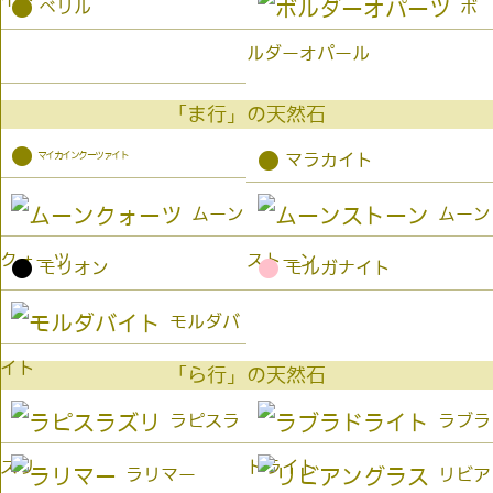
●
ベリル
ボ
ルダーオパール
「ま行」の天然石
●
マイカインクーツァイト
●
マラカイト
ムーン
ムーン
クォーツ
ストーン
●
●
モリオン
モルガナイト
モルダバ
イト
「ら行」の天然石
ラピスラ
ラブラ
ズリ
ドライト
ラリマー
リビア