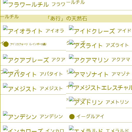
ールチル
フラワ
ールチル
「あ行」の天然石
アイオラ
アイド
イト
クレーズ
●
アイリスクォーツ（レインボー水晶）
アズライト
アクア
アクアマ
プレーズ
リン
アパタイト
アマゾナ
イト
アメジスト
アメジストエレスチャル
アメトリン
●
アンデシン
イーグルアイ
インカロ
エメラルド