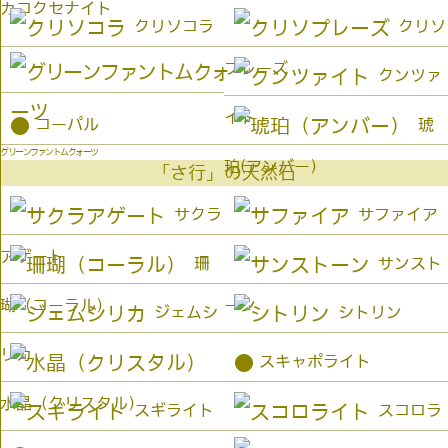
カコクセナイト
クリソコラ
クリソ
プレーズ
クンツァ
イト
●
コーパル
琥
グリーンファントムクォーツ
珀(アンバー）
「さ行」の天然石
サクラ
サファイア
アゲート
珊
サンスト
瑚（コーラル）
ーン
ジェムシ
シトリン
リカ
●
スキャポライト
水晶（クリスタル）
スギライト
スコロラ