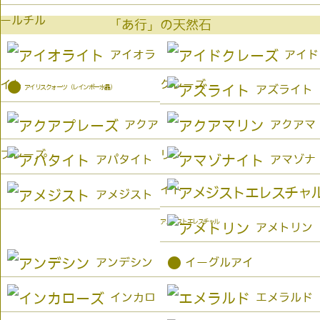
ールチル
「あ行」の天然石
アイオラ
アイド
イト
クレーズ
●
アイリスクォーツ（レインボー水晶）
アズライト
アクア
アクアマ
プレーズ
リン
アパタイト
アマゾナ
イト
アメジスト
アメジストエレスチャル
アメトリン
●
アンデシン
イーグルアイ
インカロ
エメラルド