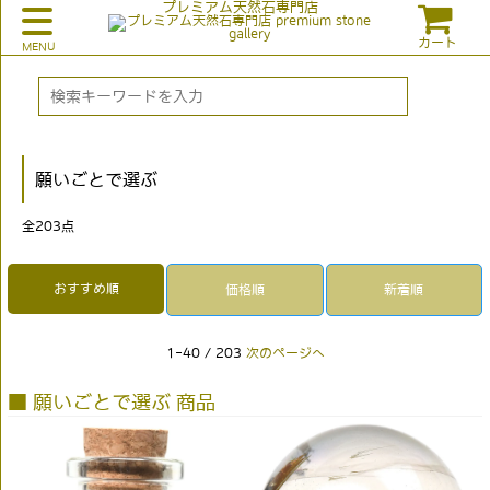
プレミアム天然石専門店
カート
願いごとで選ぶ
全
203
点
おすすめ順
価格順
新着順
1-40 / 203
次のページへ
■ 願いごとで選ぶ 商品