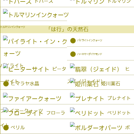
トパーズ
トルマリン
トルマリンインクォーツ
「は行」の天然石
●
パイライトインクォーツ
●
ハーキマーダイヤモンド
パイライト
ピータ
ヒ
ーサイト
スイ（ジェイド）
●
ヒマラヤ水晶
姫川薬石
プレナイト
ファイアークォーツ
フローラ
ペリドット
イト
●
ベリル
ボ