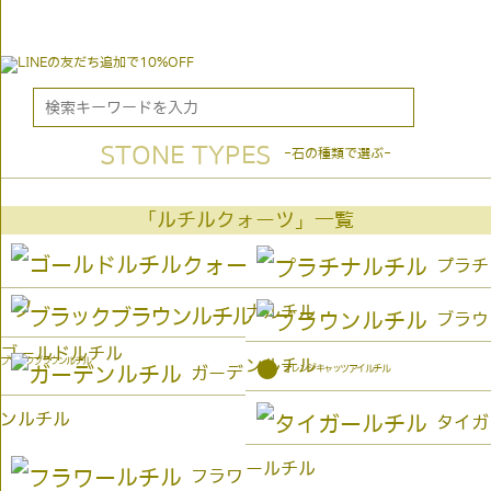
STONE TYPES
-石の種類で選ぶ-
「ルチルクォーツ」一覧
プラチ
ナルチル
ブラウ
ゴールドルチル
ブラックブラウンルチル
ンルチル
●
オレンジキャッツアイルチル
ガーデ
ンルチル
タイガ
ールチル
フラワ