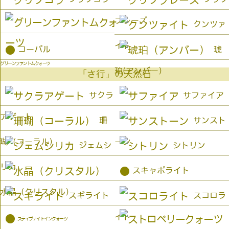
プレーズ
クンツァ
イト
●
コーパル
琥
グリーンファントムクォーツ
珀(アンバー）
「さ行」の天然石
サクラ
サファイア
アゲート
珊
サンスト
瑚（コーラル）
ーン
ジェムシ
シトリン
リカ
●
スキャポライト
水晶（クリスタル）
スギライト
スコロラ
イト
●
スティブナイトインクォーツ