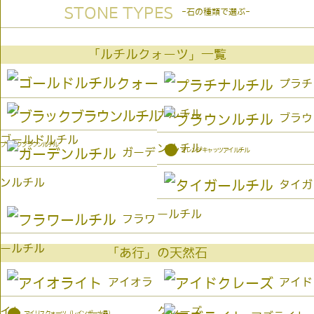
STONE TYPES
-石の種類で選ぶ-
「ルチルクォーツ」一覧
プラチ
ナルチル
ブラウ
ゴールドルチル
ブラックブラウンルチル
ンルチル
●
オレンジキャッツアイルチル
ガーデ
ンルチル
タイガ
ールチル
フラワ
ールチル
「あ行」の天然石
アイオラ
アイド
イト
クレーズ
●
アイリスクォーツ（レインボー水晶）