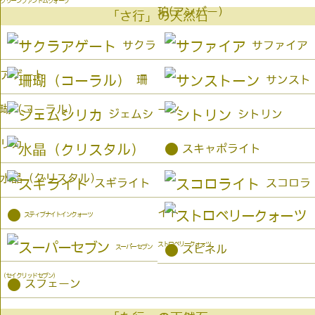
グリーンファントムクォーツ
珀(アンバー）
「さ行」の天然石
サクラ
サファイア
アゲート
珊
サンスト
瑚（コーラル）
ーン
ジェムシ
シトリン
リカ
●
スキャポライト
水晶（クリスタル）
スギライト
スコロラ
イト
●
スティブナイトインクォーツ
ストロベリークォーツ
●
スーパーセブン
スピネル
（セイクリッドセブン）
●
スフェーン