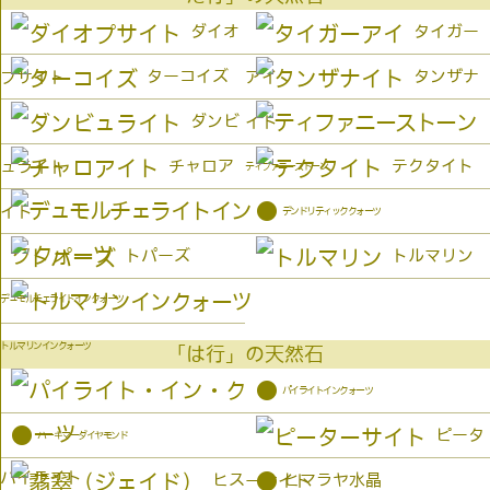
ダイオ
タイガー
ターコイズ
タンザナ
プサイト
アイ
ダンビ
イト
チャロア
テクタイト
ュライト
ティファニーストーン
●
イト
デンドリティッククォーツ
トパーズ
トルマリン
デュモルチェライトインクォーツ
トルマリンインクォーツ
「は行」の天然石
●
パイライトインクォーツ
●
ピータ
ハーキマーダイヤモンド
パイライト
●
ヒス
ヒマラヤ水晶
ーサイト