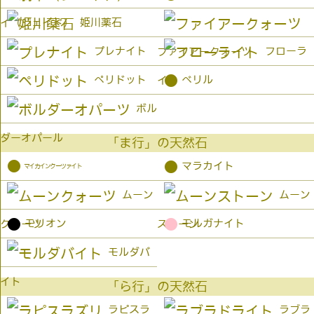
姫川薬石
イ（ジェイド）
プレナイト
フローラ
ファイアークォーツ
●
ペリドット
ベリル
イト
ボル
ダーオパール
「ま行」の天然石
●
●
マラカイト
マイカインクーツァイト
ムーン
ムーン
●
●
モリオン
モルガナイト
クォーツ
ストーン
モルダバ
イト
「ら行」の天然石
ラピスラ
ラブラ