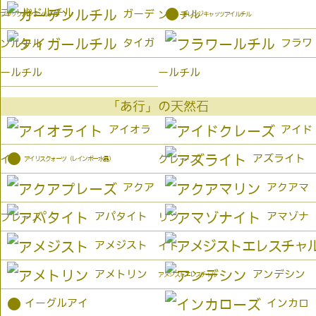
ゴールドルチル
●
ガーデ
ンルチル
オレンジキャッツアイルチル
ブラックブラウンルチル
タイガ
フラワ
ンルチル
ールチル
ールチル
「あ行」の天然石
アイオラ
アイド
●
アズライト
イト
クレーズ
アイリスクォーツ（レインボー水晶）
アクア
アクアマ
アパタイト
アマゾナ
プレーズ
リン
アメジスト
イト
アメトリン
アンデシン
アメジストエレスチャル
●
イーグルアイ
インカロ