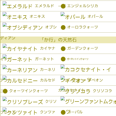
●
エメラルド
エンジェルシリカ
ーズ
オニキス
オパール
●
オブシ
オーロラクォーツ
ディアン
「か行」の天然石
●
カイヤナ
ガーデンクォーツ
●
ガーネット
イト
ガーネットインクォーツ
カーネリ
カルセド
ギベオン
アン
カコクセナイト
●
クォーツインクォーツ
クリソコラ
ニー
クリソ
●
クンツァ
コーパル
プレーズ