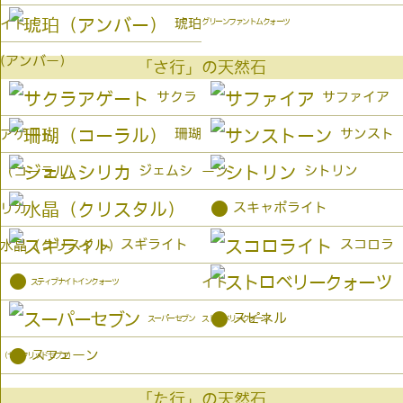
琥珀
イト
グリーンファントムクォーツ
(アンバー）
「さ行」の天然石
サクラ
サファイア
珊瑚
サンスト
アゲート
ジェムシ
シトリン
（コーラル）
ーン
●
スキャポライト
リカ
スギライト
スコロラ
水晶（クリスタル）
●
イト
スティブナイトインクォーツ
●
スピネル
スーパーセブン
ストロベリークォーツ
●
スフェーン
（セイクリッドセブン）
「た行」の天然石