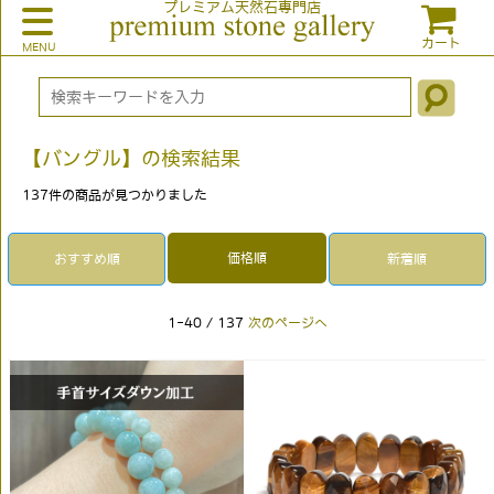
プレミアム天然石専門店
カート
【バングル】の検索結果
137
件の商品が見つかりました
価格順
おすすめ順
新着順
1-40 / 137
次のページへ