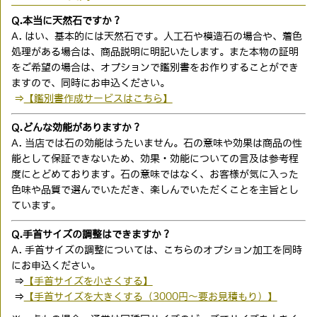
Q.本当に天然石ですか？
A. はい、基本的には天然石です。人工石や模造石の場合や、着色
処理がある場合は、商品説明に明記いたします。また本物の証明
をご希望の場合は、オプションで鑑別書をお作りすることができ
ますので、同時にお申込ください。
⇒
【鑑別書作成サービスはこちら】
Q.どんな効能がありますか？
A. 当店では石の効能はうたいません。石の意味や効果は商品の性
能として保証できないため、効果・効能についての言及は参考程
度にとどめております。石の意味ではなく、お客様が気に入った
色味や品質で選んでいただき、楽しんでいただくことを主旨とし
ています。
Q.手首サイズの調整はできますか？
A. 手首サイズの調整については、こちらのオプション加工を同時
にお申込ください。
⇒
【手首サイズを小さくする】
⇒
【手首サイズを大きくする（3000円〜要お見積もり）】