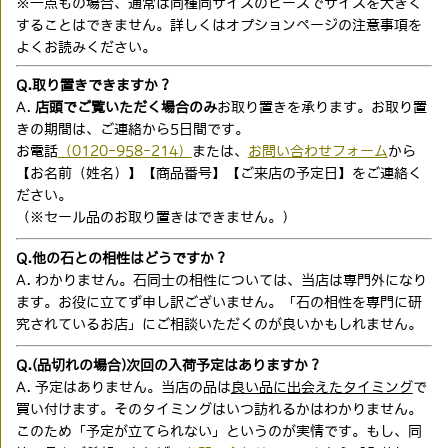
※一点もの場合、通常は同種同サイズのビーズでサイズを大きく
することはできません。詳しくはオプションページの注意事項を
よくお読みください。
Q.取り置きできますか？
A.
店頭でご覧いただく場合のみ
お取り置きを承ります。お取り置
きの期間は、ご連絡から5日間です。
お電話
（0120-958-214）
または、
お問い合わせフォーム
から
【お名前（姓名）】【商品番号】【ご来店の予定日】をご連絡く
ださい。
（※セール品のお取り置きはできません。）
Q.他の石との相性はどうですか？
A. わかりません。石同士の相性については、当店は専門外になり
ます。お役に立てず申し訳ございません。「石の相性を専門に研
究されているお店」にご相談いただくのが良いかもしれません。
Q.(品切れの場合)次回の入荷予定はありますか？
A. 予定はありません。当店の品は
良い品に出会えたタイミング
で
買い付けます。そのタイミングはいつ訪れるかはわかりません。
このため「予定が立てられない」というのが実情です。もし、同