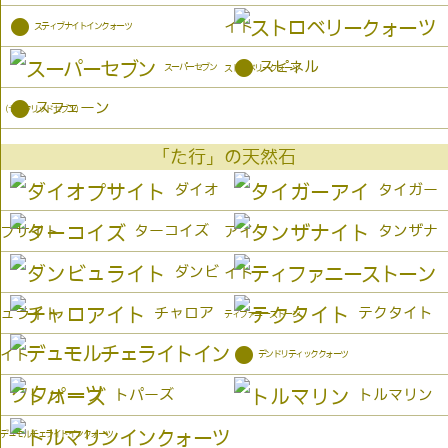
●
イト
スティブナイトインクォーツ
●
スピネル
スーパーセブン
ストロベリークォーツ
●
スフェーン
（セイクリッドセブン）
「た行」の天然石
ダイオ
タイガー
ターコイズ
タンザナ
プサイト
アイ
ダンビ
イト
チャロア
テクタイト
ュライト
ティファニーストーン
●
イト
デンドリティッククォーツ
トパーズ
トルマリン
デュモルチェライトインクォーツ