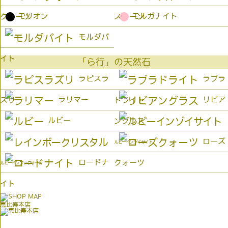
●
●
モリオン
モルガナイト
クォーツ
ストーン
モルダバ
イト
「ら行」の天然石
ラピスラ
ラブラ
ラリマー
リビア
ズリ
ドライト
ルビー
ングラス
ローズ
ルビーインゾイサイト
ロードナ
クォーツ
ルビーインフックサイト
イト
恵比寿本店