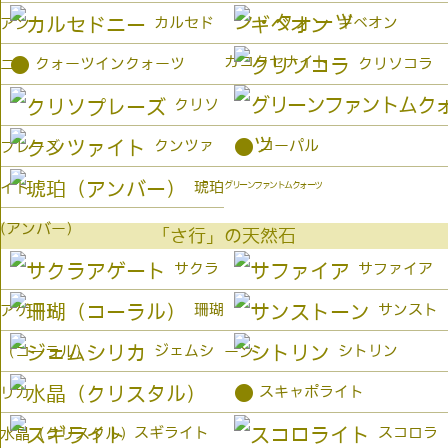
カルセド
ギベオン
アン
カコクセナイト
●
クォーツインクォーツ
クリソコラ
ニー
クリソ
●
クンツァ
コーパル
プレーズ
琥珀
イト
グリーンファントムクォーツ
(アンバー）
「さ行」の天然石
サクラ
サファイア
珊瑚
サンスト
アゲート
ジェムシ
シトリン
（コーラル）
ーン
●
スキャポライト
リカ
スギライト
スコロラ
水晶（クリスタル）