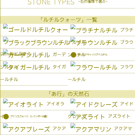
STONE TYPES
-石の種類で選ぶ-
「ルチルクォーツ」一覧
プラチ
ブラウ
ナルチル
ゴールドルチル
●
ガーデ
ンルチル
オレンジキャッツアイルチル
ブラックブラウンルチル
タイガ
フラワ
ンルチル
ールチル
ールチル
「あ行」の天然石
アイオラ
アイド
●
アズライト
イト
クレーズ
アイリスクォーツ（レインボー水晶）
アクア
アクアマ