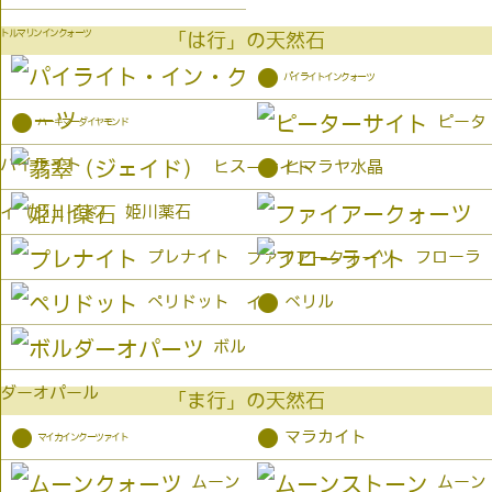
トルマリンインクォーツ
「は行」の天然石
●
パイライトインクォーツ
●
ピータ
ハーキマーダイヤモンド
パイライト
●
ヒス
ヒマラヤ水晶
ーサイト
姫川薬石
イ（ジェイド）
プレナイト
フローラ
ファイアークォーツ
●
ペリドット
ベリル
イト
ボル
ダーオパール
「ま行」の天然石
●
●
マラカイト
マイカインクーツァイト
ムーン
ムーン