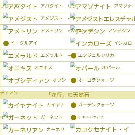
アパタイト
アマゾナ
プレーズ
リン
アメジスト
イト
アメトリン
アンデシン
アメジストエレスチャル
●
イーグルアイ
インカロ
●
エメラルド
エンジェルシリカ
ーズ
オニキス
オパール
●
オブシ
オーロラクォーツ
ディアン
「か行」の天然石
●
カイヤナ
ガーデンクォーツ
●
ガーネット
イト
ガーネットインクォーツ
カーネリ