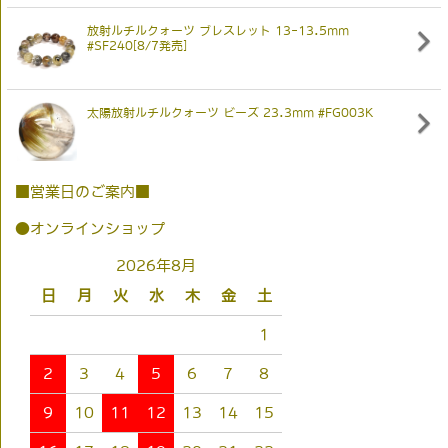
放射ルチルクォーツ ブレスレット 13-13.5mm
#SF240[8/7発売]
太陽放射ルチルクォーツ ビーズ 23.3mm #FG003K
■営業日のご案内■
●オンラインショップ
2026年8月
日
月
火
水
木
金
土
1
2
3
4
5
6
7
8
9
10
11
12
13
14
15