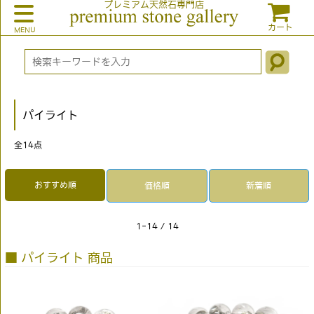
プレミアム天然石専門店
カート
パイライト
全
14
点
おすすめ順
価格順
新着順
1-14 / 14
■ パイライト 商品