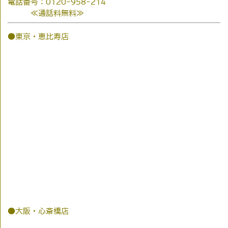
電話番号：0120-958-214
≪通話料無料≫
●東京・恵比寿店
●大阪・心斎橋店