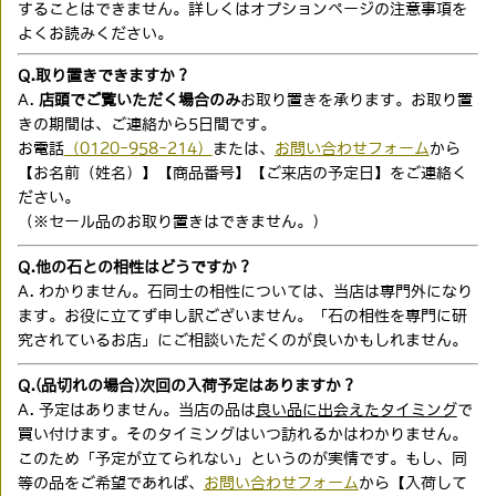
することはできません。詳しくはオプションページの注意事項を
よくお読みください。
Q.取り置きできますか？
A.
店頭でご覧いただく場合のみ
お取り置きを承ります。お取り置
きの期間は、ご連絡から5日間です。
お電話
（0120-958-214）
または、
お問い合わせフォーム
から
【お名前（姓名）】【商品番号】【ご来店の予定日】をご連絡く
ださい。
（※セール品のお取り置きはできません。）
Q.他の石との相性はどうですか？
A. わかりません。石同士の相性については、当店は専門外になり
ます。お役に立てず申し訳ございません。「石の相性を専門に研
究されているお店」にご相談いただくのが良いかもしれません。
Q.(品切れの場合)次回の入荷予定はありますか？
A. 予定はありません。当店の品は
良い品に出会えたタイミング
で
買い付けます。そのタイミングはいつ訪れるかはわかりません。
このため「予定が立てられない」というのが実情です。もし、同
等の品をご希望であれば、
お問い合わせフォーム
から【入荷して