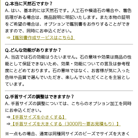
Q.本当に天然石ですか？
A. はい、基本的には天然石です。人工石や模造石の場合や、着色
処理がある場合は、商品説明に明記いたします。また本物の証明
をご希望の場合は、オプションで鑑別書をお作りすることができ
ますので、同時にお申込ください。
⇒
【鑑別書作成サービスはこちら】
Q.どんな効能がありますか？
A. 当店では石の効能はうたいません。石の意味や効果は商品の性
能として保証できないため、効果・効能についての言及は参考程
度にとどめております。石の意味ではなく、お客様が気に入った
色味や品質で選んでいただき、楽しんでいただくことを主旨とし
ています。
Q.手首サイズの調整はできますか？
A. 手首サイズの調整については、こちらのオプション加工を同時
にお申込ください。
⇒
【手首サイズを小さくする】
⇒
【手首サイズを大きくする（3000円〜要お見積もり）】
※一点もの場合、通常は同種同サイズのビーズでサイズを大きく