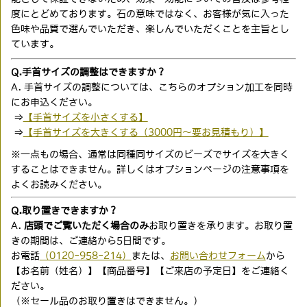
度にとどめております。石の意味ではなく、お客様が気に入った
色味や品質で選んでいただき、楽しんでいただくことを主旨とし
ています。
Q.手首サイズの調整はできますか？
A. 手首サイズの調整については、こちらのオプション加工を同時
にお申込ください。
⇒
【手首サイズを小さくする】
⇒
【手首サイズを大きくする（3000円〜要お見積もり）】
※一点もの場合、通常は同種同サイズのビーズでサイズを大きく
することはできません。詳しくはオプションページの注意事項を
よくお読みください。
Q.取り置きできますか？
A.
店頭でご覧いただく場合のみ
お取り置きを承ります。お取り置
きの期間は、ご連絡から5日間です。
お電話
（0120-958-214）
または、
お問い合わせフォーム
から
【お名前（姓名）】【商品番号】【ご来店の予定日】をご連絡く
ださい。
（※セール品のお取り置きはできません。）