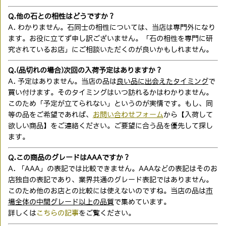
Q.他の石との相性はどうですか？
A. わかりません。石同士の相性については、当店は専門外になり
ます。お役に立てず申し訳ございません。「石の相性を専門に研
究されているお店」にご相談いただくのが良いかもしれません。
Q.(品切れの場合)次回の入荷予定はありますか？
A. 予定はありません。当店の品は
良い品に出会えたタイミング
で
買い付けます。そのタイミングはいつ訪れるかはわかりません。
このため「予定が立てられない」というのが実情です。もし、同
等の品をご希望であれば、
お問い合わせフォーム
から【入荷して
欲しい商品】をご連絡ください。ご要望に合う品を優先して探し
ます。
Q.この商品のグレードはAAAですか？
A. 「AAA」の表記では比較できません。AAAなどの表記はそのお
店独自の表記であり、業界共通のグレード表記ではありません。
このため他のお店との比較には使えないのですね。当店の品は
市
場全体の中間グレード以上の品質
で集めています。
詳しくは
こちらの記事
をご覧ください。