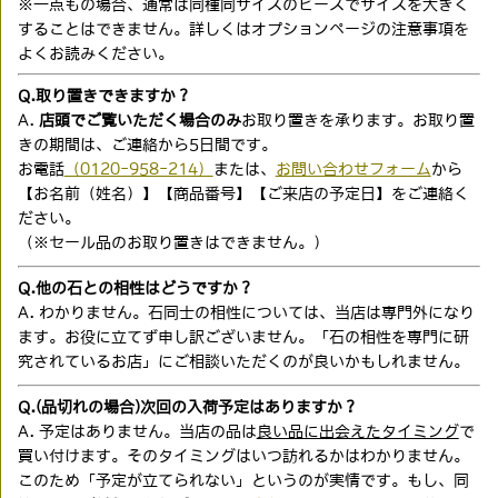
※一点もの場合、通常は同種同サイズのビーズでサイズを大きく
することはできません。詳しくはオプションページの注意事項を
よくお読みください。
Q.取り置きできますか？
A.
店頭でご覧いただく場合のみ
お取り置きを承ります。お取り置
きの期間は、ご連絡から5日間です。
お電話
（0120-958-214）
または、
お問い合わせフォーム
から
【お名前（姓名）】【商品番号】【ご来店の予定日】をご連絡く
ださい。
（※セール品のお取り置きはできません。）
Q.他の石との相性はどうですか？
A. わかりません。石同士の相性については、当店は専門外になり
ます。お役に立てず申し訳ございません。「石の相性を専門に研
究されているお店」にご相談いただくのが良いかもしれません。
Q.(品切れの場合)次回の入荷予定はありますか？
A. 予定はありません。当店の品は
良い品に出会えたタイミング
で
買い付けます。そのタイミングはいつ訪れるかはわかりません。
このため「予定が立てられない」というのが実情です。もし、同