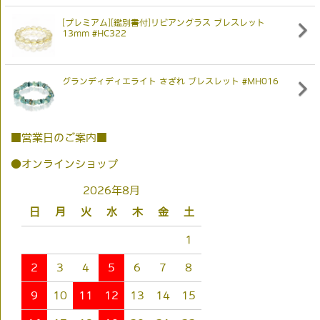
[プレミアム][鑑別書付]リビアングラス ブレスレット
13mm #HC322
グランディディエライト さざれ ブレスレット #MH016
■営業日のご案内■
●オンラインショップ
2026年8月
日
月
火
水
木
金
土
1
2
3
4
5
6
7
8
9
10
11
12
13
14
15