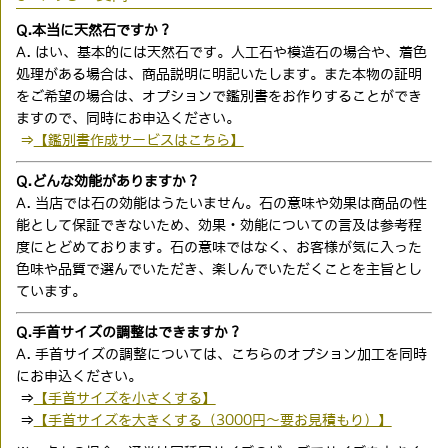
Q.本当に天然石ですか？
A. はい、基本的には天然石です。人工石や模造石の場合や、着色
処理がある場合は、商品説明に明記いたします。また本物の証明
をご希望の場合は、オプションで鑑別書をお作りすることができ
ますので、同時にお申込ください。
⇒
【鑑別書作成サービスはこちら】
Q.どんな効能がありますか？
A. 当店では石の効能はうたいません。石の意味や効果は商品の性
能として保証できないため、効果・効能についての言及は参考程
度にとどめております。石の意味ではなく、お客様が気に入った
色味や品質で選んでいただき、楽しんでいただくことを主旨とし
ています。
Q.手首サイズの調整はできますか？
A. 手首サイズの調整については、こちらのオプション加工を同時
にお申込ください。
⇒
【手首サイズを小さくする】
⇒
【手首サイズを大きくする（3000円〜要お見積もり）】