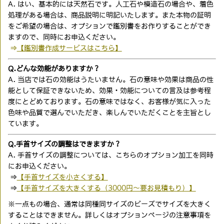
A. はい、基本的には天然石です。人工石や模造石の場合や、着色
処理がある場合は、商品説明に明記いたします。また本物の証明
をご希望の場合は、オプションで鑑別書をお作りすることができ
ますので、同時にお申込ください。
⇒
【鑑別書作成サービスはこちら】
Q.どんな効能がありますか？
A. 当店では石の効能はうたいません。石の意味や効果は商品の性
能として保証できないため、効果・効能についての言及は参考程
度にとどめております。石の意味ではなく、お客様が気に入った
色味や品質で選んでいただき、楽しんでいただくことを主旨とし
ています。
Q.手首サイズの調整はできますか？
A. 手首サイズの調整については、こちらのオプション加工を同時
にお申込ください。
⇒
【手首サイズを小さくする】
⇒
【手首サイズを大きくする（3000円〜要お見積もり）】
※一点もの場合、通常は同種同サイズのビーズでサイズを大きく
することはできません。詳しくはオプションページの注意事項を