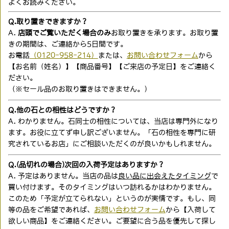
よくお読みください。
Q.取り置きできますか？
A.
店頭でご覧いただく場合のみ
お取り置きを承ります。お取り置
きの期間は、ご連絡から5日間です。
お電話
（0120-958-214）
または、
お問い合わせフォーム
から
【お名前（姓名）】【商品番号】【ご来店の予定日】をご連絡く
ださい。
（※セール品のお取り置きはできません。）
Q.他の石との相性はどうですか？
A. わかりません。石同士の相性については、当店は専門外になり
ます。お役に立てず申し訳ございません。「石の相性を専門に研
究されているお店」にご相談いただくのが良いかもしれません。
Q.(品切れの場合)次回の入荷予定はありますか？
A. 予定はありません。当店の品は
良い品に出会えたタイミング
で
買い付けます。そのタイミングはいつ訪れるかはわかりません。
このため「予定が立てられない」というのが実情です。もし、同
等の品をご希望であれば、
お問い合わせフォーム
から【入荷して
欲しい商品】をご連絡ください。ご要望に合う品を優先して探し