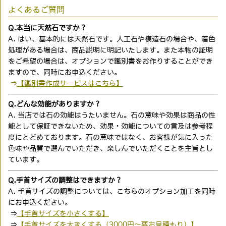
よくあるご質問
Q.本当に天然石ですか？
A. はい、基本的には天然石です。人工石や模造石の場合や、着色
処理がある場合は、商品説明に明記いたします。また本物の証明
をご希望の場合は、オプションで鑑別書をお作りすることができ
ますので、同時にお申込ください。
⇒
【鑑別書作成サービスはこちら】
Q.どんな効能がありますか？
A. 当店では石の効能はうたいません。石の意味や効果は商品の性
能として保証できないため、効果・効能についての言及は参考程
度にとどめております。石の意味ではなく、お客様が気に入った
色味や品質で選んでいただき、楽しんでいただくことを主旨とし
ています。
Q.手首サイズの調整はできますか？
A. 手首サイズの調整については、こちらのオプション加工を同時
にお申込ください。
⇒
【手首サイズを小さくする】
⇒
【手首サイズを大きくする（3000円〜要お見積もり）】