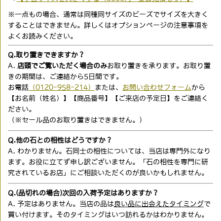
※一点もの場合、通常は同種同サイズのビーズでサイズを大きく
することはできません。詳しくはオプションページの注意事項を
よくお読みください。
Q.取り置きできますか？
A.
店頭でご覧いただく場合のみ
お取り置きを承ります。お取り置
きの期間は、ご連絡から5日間です。
お電話
（0120-958-214）
または、
お問い合わせフォーム
から
【お名前（姓名）】【商品番号】【ご来店の予定日】をご連絡く
ださい。
（※セール品のお取り置きはできません。）
Q.他の石との相性はどうですか？
A. わかりません。石同士の相性については、当店は専門外になり
ます。お役に立てず申し訳ございません。「石の相性を専門に研
究されているお店」にご相談いただくのが良いかもしれません。
Q.(品切れの場合)次回の入荷予定はありますか？
A. 予定はありません。当店の品は
良い品に出会えたタイミング
で
買い付けます。そのタイミングはいつ訪れるかはわかりません。