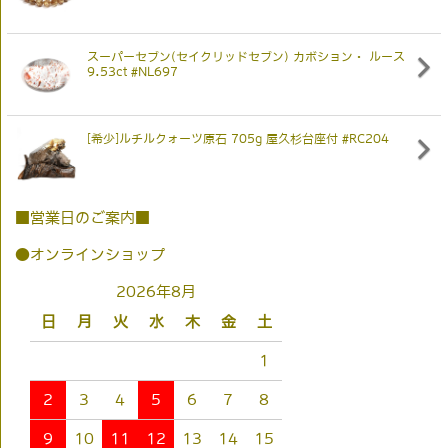
スーパーセブン(セイクリッドセブン) カボション・ ルース
9.53ct #NL697
[希少]ルチルクォーツ原石 705g 屋久杉台座付 #RC204
■営業日のご案内■
●オンラインショップ
2026年8月
日
月
火
水
木
金
土
1
2
3
4
5
6
7
8
9
10
11
12
13
14
15