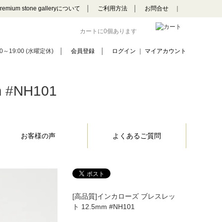
remium stone galleryについて
│
ご利用方法
│
お問合せ
｜
カートに0個あります
0～19:00 (水曜定休)
│
会員登録
│
ログイン
｜
マイアカウント
#NH101
お客様の声
よくあるご質問
[高品質]インカローズ ブレスレッ
ト 12.5mm #NH101