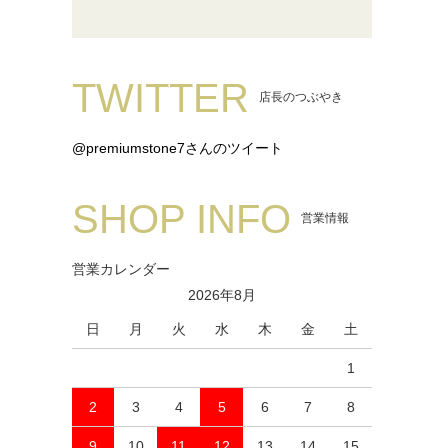
TWITTER
店長のつぶやき
@premiumstone7さんのツイート
SHOP INFO
営業情報
営業カレンダー
2026年8月
日
月
火
水
木
金
土
1
2
3
4
5
6
7
8
9
10
11
12
13
14
15