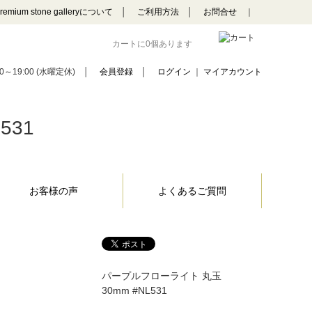
remium stone galleryについて
│
ご利用方法
│
お問合せ
｜
カートに0個あります
0～19:00 (水曜定休)
│
会員登録
│
ログイン
｜
マイアカウント
531
お客様の声
よくあるご質問
パープルフローライト 丸玉
30mm #NL531