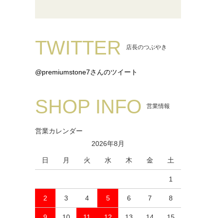
TWITTER
店長のつぶやき
@premiumstone7さんのツイート
SHOP INFO
営業情報
営業カレンダー
2026年8月
日
月
火
水
木
金
土
1
2
3
4
5
6
7
8
9
10
11
12
13
14
15