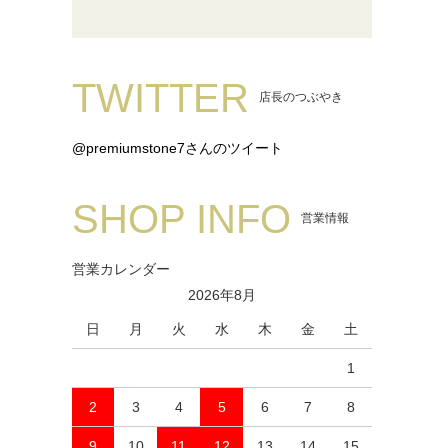
TWITTER
店長のつぶやき
@premiumstone7さんのツイート
SHOP INFO
営業情報
営業カレンダー
2026年8月
日
月
火
水
木
金
土
1
2
3
4
5
6
7
8
9
10
11
12
13
14
15