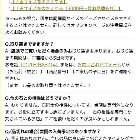
⇒
【手首サイズを小さくする】
⇒
【手首サイズを大きくする（3000円〜要お見積もり）】
※一点もの場合、通常は同種同サイズのビーズでサイズを大きく
することはできません。詳しくはオプションページの注意事項を
よくお読みください。
Q.取り置きできますか？
A.
店頭でご覧いただく場合のみ
お取り置きを承ります。お取り置
きの期間は、ご連絡から5日間です。
お電話
（0120-958-214）
または、
お問い合わせフォーム
から
【お名前（姓名）】【商品番号】【ご来店の予定日】をご連絡く
ださい。
（※セール品のお取り置きはできません。）
Q.他の石との相性はどうですか？
A. わかりません。石同士の相性については、当店は専門外になり
ます。お役に立てず申し訳ございません。「石の相性を専門に研
究されているお店」にご相談いただくのが良いかもしれません。
Q.(品切れの場合)次回の入荷予定はありますか？
A. 予定はありません。当店の品は
良い品に出会えたタイミング
で