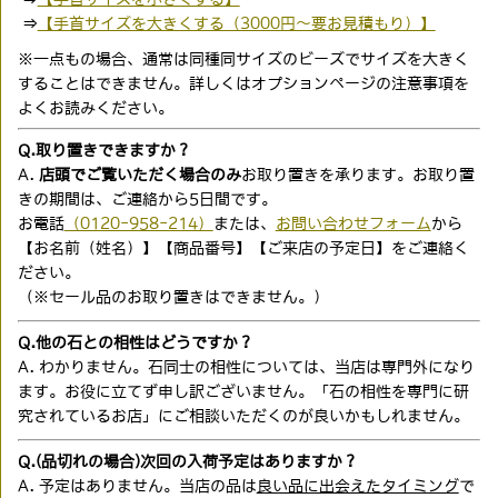
⇒
【手首サイズを大きくする（3000円〜要お見積もり）】
※一点もの場合、通常は同種同サイズのビーズでサイズを大きく
することはできません。詳しくはオプションページの注意事項を
よくお読みください。
Q.取り置きできますか？
A.
店頭でご覧いただく場合のみ
お取り置きを承ります。お取り置
きの期間は、ご連絡から5日間です。
お電話
（0120-958-214）
または、
お問い合わせフォーム
から
【お名前（姓名）】【商品番号】【ご来店の予定日】をご連絡く
ださい。
（※セール品のお取り置きはできません。）
Q.他の石との相性はどうですか？
A. わかりません。石同士の相性については、当店は専門外になり
ます。お役に立てず申し訳ございません。「石の相性を専門に研
究されているお店」にご相談いただくのが良いかもしれません。
Q.(品切れの場合)次回の入荷予定はありますか？
A. 予定はありません。当店の品は
良い品に出会えたタイミング
で