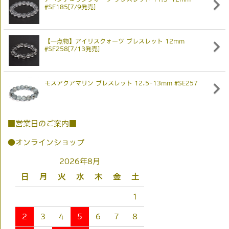
#SF185[7/9発売]
【一点物】アイリスクォーツ ブレスレット 12mm
#SF258[7/13発売]
モスアクアマリン ブレスレット 12.5-13mm #SE257
■営業日のご案内■
●オンラインショップ
2026年8月
日
月
火
水
木
金
土
1
2
3
4
5
6
7
8