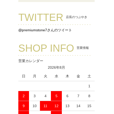
TWITTER
店長のつぶやき
@premiumstone7さんのツイート
SHOP INFO
営業情報
営業カレンダー
2026年8月
日
月
火
水
木
金
土
1
2
3
4
5
6
7
8
9
10
11
12
13
14
15