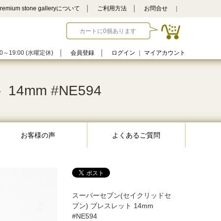
remium stone galleryについて
│
ご利用方法
│
お問合せ
｜
カートに0個あります
0～19:00 (水曜定休)
│
会員登録
│
ログイン
｜
マイアカウント
mm #NE594
お客様の声
よくあるご質問
スーパーセブン(セイクリッドセ
ブン) ブレスレット 14mm
#NE594