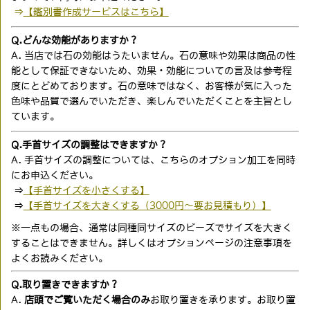
⇒
【鑑別書作成サービスはこちら】
Q.どんな効能がありますか？
A. 当店では石の効能はうたいません。石の意味や効果は商品の性
能として保証できないため、効果・効能についての言及は参考程
度にとどめております。石の意味ではなく、お客様が気に入った
色味や品質で選んでいただき、楽しんでいただくことを主旨とし
ています。
Q.手首サイズの調整はできますか？
A. 手首サイズの調整については、こちらのオプション加工を同時
にお申込ください。
⇒
【手首サイズを小さくする】
⇒
【手首サイズを大きくする（3000円〜要お見積もり）】
※一点もの場合、通常は同種同サイズのビーズでサイズを大きく
することはできません。詳しくはオプションページの注意事項を
よくお読みください。
Q.取り置きできますか？
A.
店頭でご覧いただく場合のみ
お取り置きを承ります。お取り置