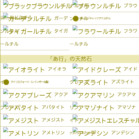
ブラウ
ナルチル
ゴールドルチル
●
ガーデ
ンルチル
オレンジキャッツアイルチル
ブラックブラウンルチル
タイガ
フラワ
ンルチル
ールチル
ールチル
「あ行」の天然石
アイオラ
アイド
●
アズライト
イト
クレーズ
アイリスクォーツ（レインボー水晶）
アクア
アクアマ
アパタイト
アマゾナ
プレーズ
リン
アメジスト
イト
アメトリン
アンデシン
アメジストエレスチャル