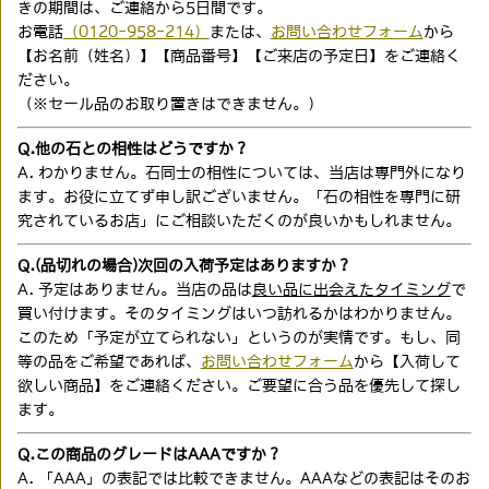
きの期間は、ご連絡から5日間です。
お電話
（0120-958-214）
または、
お問い合わせフォーム
から
【お名前（姓名）】【商品番号】【ご来店の予定日】をご連絡く
ださい。
（※セール品のお取り置きはできません。）
Q.他の石との相性はどうですか？
A. わかりません。石同士の相性については、当店は専門外になり
ます。お役に立てず申し訳ございません。「石の相性を専門に研
究されているお店」にご相談いただくのが良いかもしれません。
Q.(品切れの場合)次回の入荷予定はありますか？
A. 予定はありません。当店の品は
良い品に出会えたタイミング
で
買い付けます。そのタイミングはいつ訪れるかはわかりません。
このため「予定が立てられない」というのが実情です。もし、同
等の品をご希望であれば、
お問い合わせフォーム
から【入荷して
欲しい商品】をご連絡ください。ご要望に合う品を優先して探し
ます。
Q.この商品のグレードはAAAですか？
A. 「AAA」の表記では比較できません。AAAなどの表記はそのお