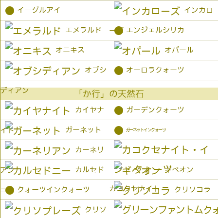
●
イーグルアイ
インカロ
●
エメラルド
エンジェルシリカ
ーズ
オニキス
オパール
●
オブシ
オーロラクォーツ
ディアン
「か行」の天然石
●
カイヤナ
ガーデンクォーツ
●
ガーネット
イト
ガーネットインクォーツ
カーネリ
カルセド
ギベオン
アン
カコクセナイト
●
クォーツインクォーツ
クリソコラ
ニー
クリソ