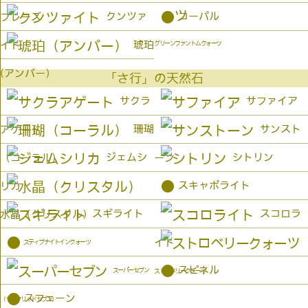
●
クンツァ
コーパル
プレーズ
琥珀
イト
グリーンファントムクォーツ
(アンバー）
「さ行」の天然石
サクラ
サファイア
珊瑚
サンスト
アゲート
ジェムシ
シトリン
（コーラル）
ーン
●
スキャポライト
リカ
スギライト
スコロラ
水晶（クリスタル）
●
イト
スティブナイトインクォーツ
●
スピネル
スーパーセブン
ストロベリークォーツ
●
スフェーン
（セイクリッドセブン）