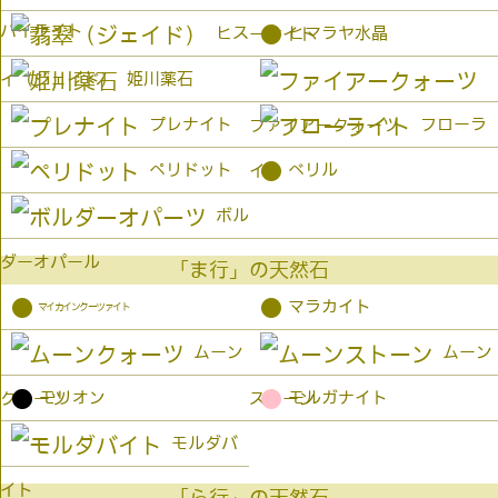
パイライト
●
ヒス
ヒマラヤ水晶
ーサイト
姫川薬石
イ（ジェイド）
プレナイト
フローラ
ファイアークォーツ
●
ペリドット
ベリル
イト
ボル
ダーオパール
「ま行」の天然石
●
●
マラカイト
マイカインクーツァイト
ムーン
ムーン
●
●
モリオン
モルガナイト
クォーツ
ストーン
モルダバ
イト