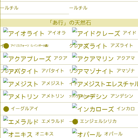
ールチル
ールチル
「あ行」の天然石
アイオラ
アイド
●
アズライト
イト
クレーズ
アイリスクォーツ（レインボー水晶）
アクア
アクアマ
アパタイト
アマゾナ
プレーズ
リン
アメジスト
イト
アメトリン
アンデシン
アメジストエレスチャル
●
イーグルアイ
インカロ
●
エメラルド
エンジェルシリカ
ーズ
オニキス
オパール