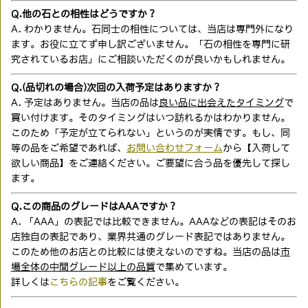
Q.他の石との相性はどうですか？
A. わかりません。石同士の相性については、当店は専門外になり
ます。お役に立てず申し訳ございません。「石の相性を専門に研
究されているお店」にご相談いただくのが良いかもしれません。
Q.(品切れの場合)次回の入荷予定はありますか？
A. 予定はありません。当店の品は
良い品に出会えたタイミング
で
買い付けます。そのタイミングはいつ訪れるかはわかりません。
このため「予定が立てられない」というのが実情です。もし、同
等の品をご希望であれば、
お問い合わせフォーム
から【入荷して
欲しい商品】をご連絡ください。ご要望に合う品を優先して探し
ます。
Q.この商品のグレードはAAAですか？
A. 「AAA」の表記では比較できません。AAAなどの表記はそのお
店独自の表記であり、業界共通のグレード表記ではありません。
このため他のお店との比較には使えないのですね。当店の品は
市
場全体の中間グレード以上の品質
で集めています。
詳しくは
こちらの記事
をご覧ください。