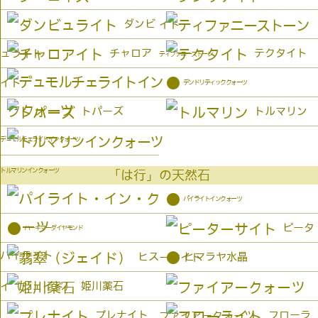
ダンビ
イト
チャロア
テクタイト
ュライト
ティファニーストーン
●
イト
デンドリティッククォーツ
トパーズ
トルマリン
デュモルチェライトインクォーツ
トルマリンインクォーツ
「は行」の天然石
●
パイライトインクォーツ
●
ピータ
ハーキマーダイヤモンド
パイライト
●
ヒス
ヒマラヤ水晶
ーサイト
姫川薬石
イ（ジェイド）
プレナイト
フローラ
ファイアークォーツ