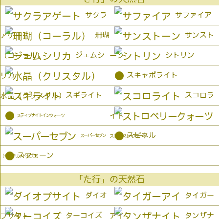
サクラ
サファイア
珊瑚
サンスト
アゲート
ジェムシ
シトリン
（コーラル）
ーン
●
スキャポライト
リカ
スギライト
スコロラ
水晶（クリスタル）
●
イト
スティブナイトインクォーツ
●
スピネル
スーパーセブン
ストロベリークォーツ
●
スフェーン
（セイクリッドセブン）
「た行」の天然石
ダイオ
タイガー
ターコイズ
タンザナ
プサイト
アイ