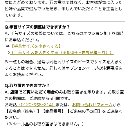
度にとどめております。石の意味ではなく、お客様が気に入った
色味や品質で選んでいただき、楽しんでいただくことを主旨とし
ています。
Q.手首サイズの調整はできますか？
A. 手首サイズの調整については、こちらのオプション加工を同時
にお申込ください。
⇒
【手首サイズを小さくする】
⇒
【手首サイズを大きくする（3000円〜要お見積もり）】
※一点もの場合、通常は同種同サイズのビーズでサイズを大きく
することはできません。詳しくはオプションページの注意事項を
よくお読みください。
Q.取り置きできますか？
A.
店頭でご覧いただく場合のみ
お取り置きを承ります。お取り置
きの期間は、ご連絡から5日間です。
お電話
（0120-958-214）
または、
お問い合わせフォーム
から
【お名前（姓名）】【商品番号】【ご来店の予定日】をご連絡く
ださい。
（※セール品のお取り置きはできません。）