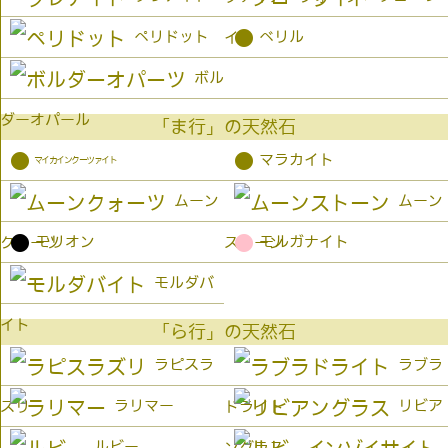
●
ペリドット
ベリル
イト
ボル
ダーオパール
「ま行」の天然石
●
●
マラカイト
マイカインクーツァイト
ムーン
ムーン
●
●
モリオン
モルガナイト
クォーツ
ストーン
モルダバ
イト
「ら行」の天然石
ラピスラ
ラブラ
ラリマー
リビア
ズリ
ドライト
ルビー
ングラス