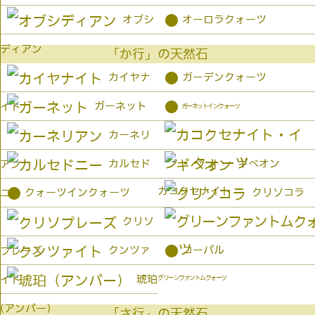
●
オブシ
オーロラクォーツ
ディアン
「か行」の天然石
●
カイヤナ
ガーデンクォーツ
●
ガーネット
イト
ガーネットインクォーツ
カーネリ
カルセド
ギベオン
アン
カコクセナイト
●
クォーツインクォーツ
クリソコラ
ニー
クリソ
●
クンツァ
コーパル
プレーズ
琥珀
イト
グリーンファントムクォーツ
(アンバー）
「さ行」の天然石