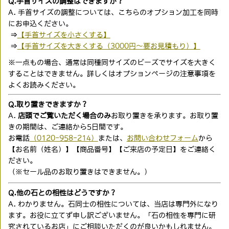
Q.手首サイズの調整はできますか？
A. 手首サイズの調整については、こちらのオプション加工を同時
にお申込ください。
⇒
【手首サイズを小さくする】
⇒
【手首サイズを大きくする（3000円〜要お見積もり）】
※一点もの場合、通常は同種同サイズのビーズでサイズを大きく
することはできません。詳しくはオプションページの注意事項を
よくお読みください。
Q.取り置きできますか？
A.
店頭でご覧いただく場合のみ
お取り置きを承ります。お取り置
きの期間は、ご連絡から5日間です。
お電話
（0120-958-214）
または、
お問い合わせフォーム
から
【お名前（姓名）】【商品番号】【ご来店の予定日】をご連絡く
ださい。
（※セール品のお取り置きはできません。）
Q.他の石との相性はどうですか？
A. わかりません。石同士の相性については、当店は専門外になり
ます。お役に立てず申し訳ございません。「石の相性を専門に研
究されているお店」にご相談いただくのが良いかもしれません。