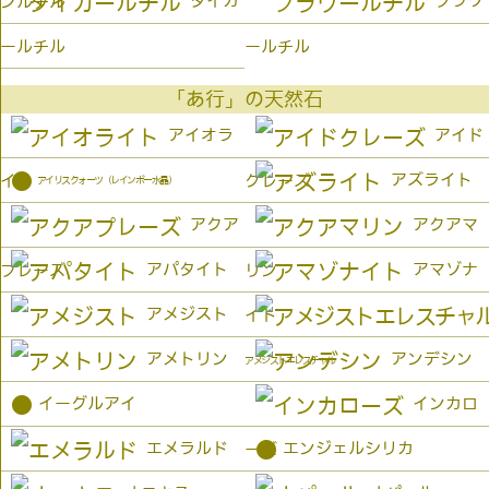
タイガ
フラワ
ンルチル
ールチル
ールチル
「あ行」の天然石
アイオラ
アイド
●
アズライト
イト
クレーズ
アイリスクォーツ（レインボー水晶）
アクア
アクアマ
アパタイト
アマゾナ
プレーズ
リン
アメジスト
イト
アメトリン
アンデシン
アメジストエレスチャル
●
イーグルアイ
インカロ
●
エメラルド
エンジェルシリカ
ーズ