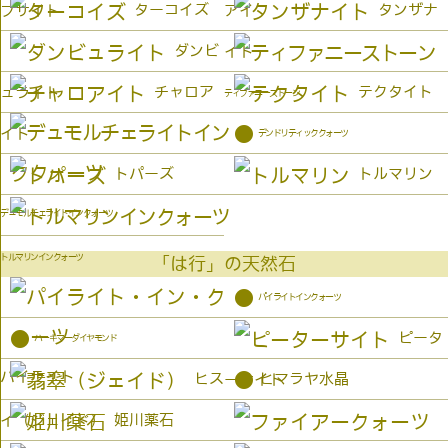
ターコイズ
タンザナ
プサイト
アイ
ダンビ
イト
チャロア
テクタイト
ュライト
ティファニーストーン
●
イト
デンドリティッククォーツ
トパーズ
トルマリン
デュモルチェライトインクォーツ
トルマリンインクォーツ
「は行」の天然石
●
パイライトインクォーツ
●
ピータ
ハーキマーダイヤモンド
パイライト
●
ヒス
ヒマラヤ水晶
ーサイト
姫川薬石
イ（ジェイド）