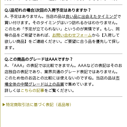
Q.(品切れの場合)次回の入荷予定はありますか？
A. 予定はありません。当店の品は
良い品に出会えたタイミング
で
買い付けます。そのタイミングはいつ訪れるかはわかりません。
このため「予定が立てられない」というのが実情です。もし、同
等の品をご希望であれば、
お問い合わせフォーム
から【入荷して
欲しい商品】をご連絡ください。ご要望に合う品を優先して探し
ます。
Q.この商品のグレードはAAAですか？
A. 「AAA」の表記では比較できません。AAAなどの表記はそのお
店独自の表記であり、業界共通のグレード表記ではありません。
このため他のお店との比較には使えないのですね。当店の品は
市
場全体の中間グレード以上の品質
で集めています。
詳しくは
こちらの記事
をご覧ください。
▶特定商取引法に基づく表記（返品等）