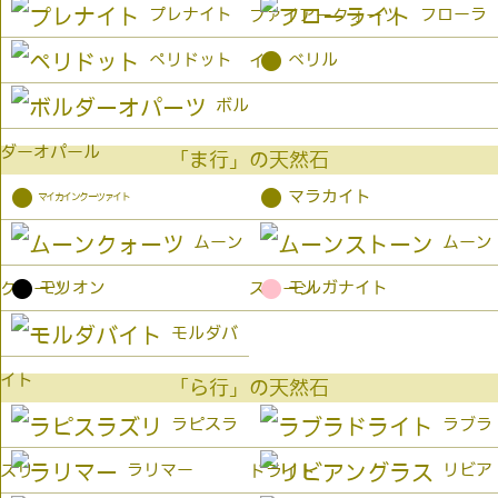
プレナイト
フローラ
ファイアークォーツ
●
ペリドット
ベリル
イト
ボル
ダーオパール
「ま行」の天然石
●
●
マラカイト
マイカインクーツァイト
ムーン
ムーン
●
●
モリオン
モルガナイト
クォーツ
ストーン
モルダバ
イト
「ら行」の天然石
ラピスラ
ラブラ
ラリマー
リビア
ズリ
ドライト