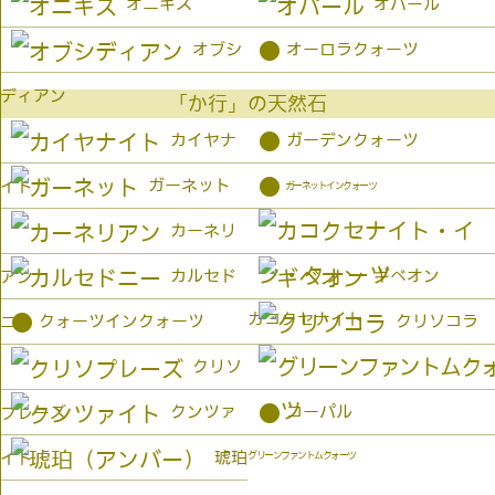
オニキス
オパール
●
オブシ
オーロラクォーツ
ディアン
「か行」の天然石
●
カイヤナ
ガーデンクォーツ
●
ガーネット
イト
ガーネットインクォーツ
カーネリ
カルセド
ギベオン
アン
カコクセナイト
●
クォーツインクォーツ
クリソコラ
ニー
クリソ
●
クンツァ
コーパル
プレーズ
琥珀
イト
グリーンファントムクォーツ