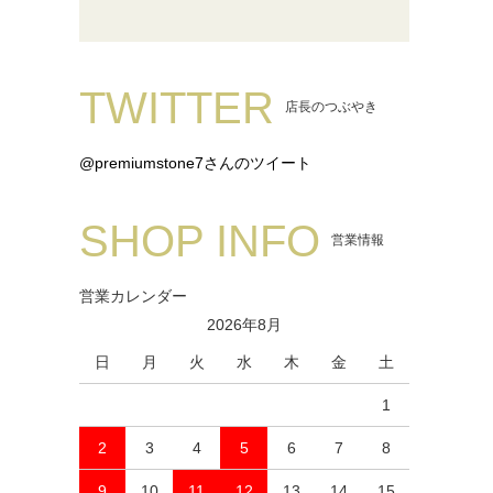
TWITTER
店長のつぶやき
@premiumstone7さんのツイート
SHOP INFO
営業情報
営業カレンダー
2026年8月
日
月
火
水
木
金
土
1
2
3
4
5
6
7
8
9
10
11
12
13
14
15