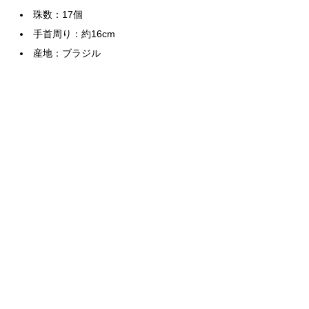
珠数：17個
手首周り：約16cm
産地：ブラジル