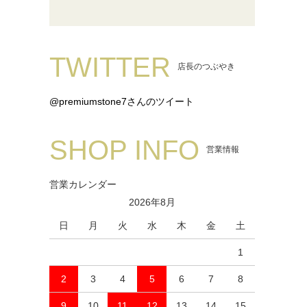
TWITTER
店長のつぶやき
@premiumstone7さんのツイート
SHOP INFO
営業情報
営業カレンダー
2026年8月
日
月
火
水
木
金
土
1
2
3
4
5
6
7
8
9
10
11
12
13
14
15