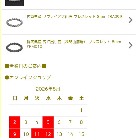
佐賀県産 サファイア天山石 ブレスレット 8mm #RA099
群馬県産 鬼押出し石（浅間山溶岩） ブレスレット 8mm
#RM010
■営業日のご案内■
●オンラインショップ
2026年8月
日
月
火
水
木
金
土
1
2
3
4
5
6
7
8
9
10
11
12
13
14
15