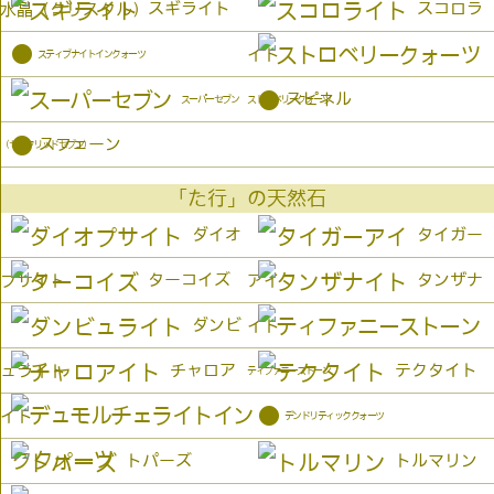
スギライト
スコロラ
水晶（クリスタル）
●
イト
スティブナイトインクォーツ
●
スピネル
スーパーセブン
ストロベリークォーツ
●
スフェーン
（セイクリッドセブン）
「た行」の天然石
ダイオ
タイガー
ターコイズ
タンザナ
プサイト
アイ
ダンビ
イト
チャロア
テクタイト
ュライト
ティファニーストーン
●
イト
デンドリティッククォーツ
トパーズ
トルマリン