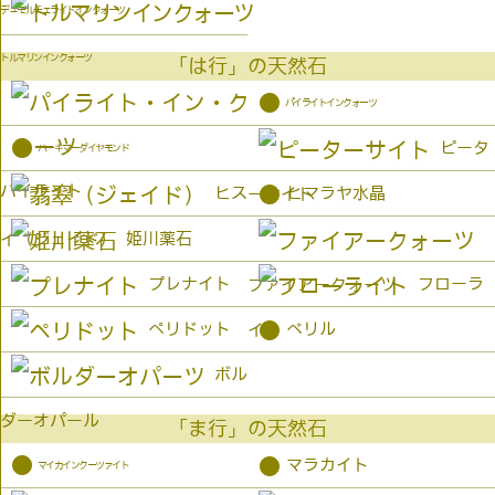
デュモルチェライトインクォーツ
トルマリンインクォーツ
「は行」の天然石
●
パイライトインクォーツ
●
ピータ
ハーキマーダイヤモンド
パイライト
●
ヒス
ヒマラヤ水晶
ーサイト
姫川薬石
イ（ジェイド）
プレナイト
フローラ
ファイアークォーツ
●
ペリドット
ベリル
イト
ボル
ダーオパール
「ま行」の天然石
●
●
マラカイト
マイカインクーツァイト