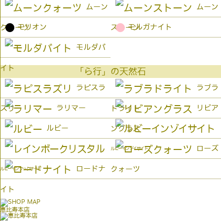
ムーン
ムーン
●
●
モリオン
モルガナイト
クォーツ
ストーン
モルダバ
イト
「ら行」の天然石
ラピスラ
ラブラ
ラリマー
リビア
ズリ
ドライト
ルビー
ングラス
ローズ
ルビーインゾイサイト
ロードナ
クォーツ
ルビーインフックサイト
イト
恵比寿本店