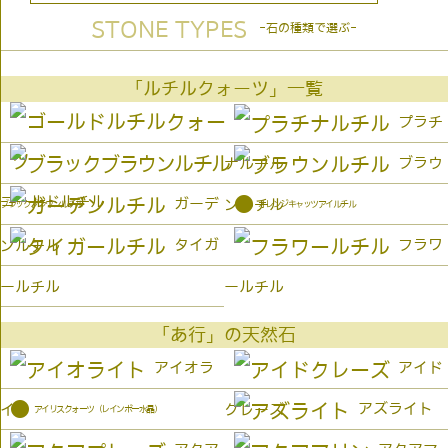
STONE TYPES
-石の種類で選ぶ-
「ルチルクォーツ」一覧
プラチ
ブラウ
ナルチル
ゴールドルチル
●
ガーデ
ンルチル
オレンジキャッツアイルチル
ブラックブラウンルチル
タイガ
フラワ
ンルチル
ールチル
ールチル
「あ行」の天然石
アイオラ
アイド
●
アズライト
イト
クレーズ
アイリスクォーツ（レインボー水晶）