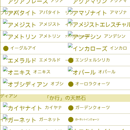
アクア
アクアマ
アパタイト
アマゾナ
プレーズ
リン
アメジスト
イト
アメトリン
アンデシン
アメジストエレスチャル
●
イーグルアイ
インカロ
●
エメラルド
エンジェルシリカ
ーズ
オニキス
オパール
●
オブシ
オーロラクォーツ
ディアン
「か行」の天然石
●
カイヤナ
ガーデンクォーツ
●
ガーネット
イト
ガーネットインクォーツ