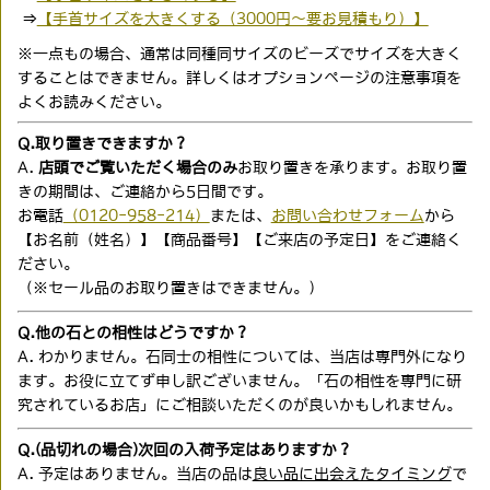
⇒
【手首サイズを大きくする（3000円〜要お見積もり）】
※一点もの場合、通常は同種同サイズのビーズでサイズを大きく
することはできません。詳しくはオプションページの注意事項を
よくお読みください。
Q.取り置きできますか？
A.
店頭でご覧いただく場合のみ
お取り置きを承ります。お取り置
きの期間は、ご連絡から5日間です。
お電話
（0120-958-214）
または、
お問い合わせフォーム
から
【お名前（姓名）】【商品番号】【ご来店の予定日】をご連絡く
ださい。
（※セール品のお取り置きはできません。）
Q.他の石との相性はどうですか？
A. わかりません。石同士の相性については、当店は専門外になり
ます。お役に立てず申し訳ございません。「石の相性を専門に研
究されているお店」にご相談いただくのが良いかもしれません。
Q.(品切れの場合)次回の入荷予定はありますか？
A. 予定はありません。当店の品は
良い品に出会えたタイミング
で