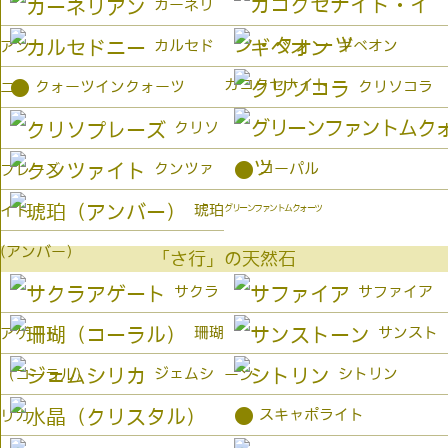
カーネリ
カルセド
ギベオン
アン
カコクセナイト
●
クォーツインクォーツ
クリソコラ
ニー
クリソ
●
クンツァ
コーパル
プレーズ
琥珀
イト
グリーンファントムクォーツ
(アンバー）
「さ行」の天然石
サクラ
サファイア
珊瑚
サンスト
アゲート
ジェムシ
シトリン
（コーラル）
ーン
●
スキャポライト
リカ