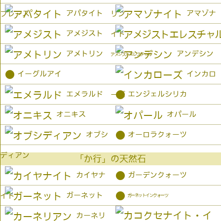
アパタイト
アマゾナ
プレーズ
リン
アメジスト
イト
アメトリン
アンデシン
アメジストエレスチャル
●
イーグルアイ
インカロ
●
エメラルド
エンジェルシリカ
ーズ
オニキス
オパール
●
オブシ
オーロラクォーツ
ディアン
「か行」の天然石
●
カイヤナ
ガーデンクォーツ
●
ガーネット
イト
ガーネットインクォーツ
カーネリ