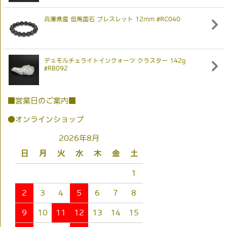
兵庫県産 但馬国石 ブレスレット 12mm #RC040
デュモルチェライトインクォーツ クラスター 142g
#RB092
■営業日のご案内■
●オンラインショップ
2026年8月
日
月
火
水
木
金
土
1
2
3
4
5
6
7
8
9
10
11
12
13
14
15