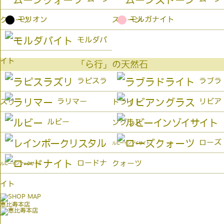
●
●
モリオン
モルガナイト
クォーツ
ストーン
モルダバ
イト
「ら行」の天然石
ラピスラ
ラブラ
ラリマー
リビア
ズリ
ドライト
ルビー
ングラス
ローズ
ルビーインゾイサイト
ロードナ
クォーツ
ルビーインフックサイト
イト
恵比寿本店