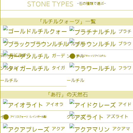
STONE TYPES
-石の種類で選ぶ-
「ルチルクォーツ」一覧
プラチ
ブラウ
ナルチル
ゴールドルチル
●
ガーデ
ンルチル
オレンジキャッツアイルチル
ブラックブラウンルチル
タイガ
フラワ
ンルチル
ールチル
ールチル
「あ行」の天然石
アイオラ
アイド
●
アズライト
イト
クレーズ
アイリスクォーツ（レインボー水晶）
アクア
アクアマ