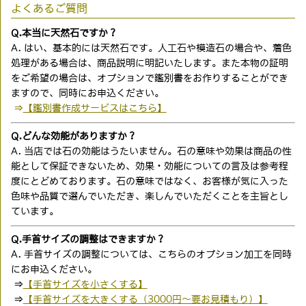
よくあるご質問
Q.本当に天然石ですか？
A. はい、基本的には天然石です。人工石や模造石の場合や、着色
処理がある場合は、商品説明に明記いたします。また本物の証明
をご希望の場合は、オプションで鑑別書をお作りすることができ
ますので、同時にお申込ください。
⇒
【鑑別書作成サービスはこちら】
Q.どんな効能がありますか？
A. 当店では石の効能はうたいません。石の意味や効果は商品の性
能として保証できないため、効果・効能についての言及は参考程
度にとどめております。石の意味ではなく、お客様が気に入った
色味や品質で選んでいただき、楽しんでいただくことを主旨とし
ています。
Q.手首サイズの調整はできますか？
A. 手首サイズの調整については、こちらのオプション加工を同時
にお申込ください。
⇒
【手首サイズを小さくする】
⇒
【手首サイズを大きくする（3000円〜要お見積もり）】