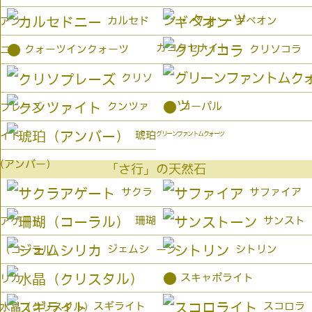
カルセド
ギベオン
アン
カコクセナイト
●
クォーツインクォーツ
クリソコラ
ニー
クリソ
●
クンツァ
コーパル
プレーズ
琥珀
イト
グリーンファントムクォーツ
(アンバー）
「さ行」の天然石
サクラ
サファイア
珊瑚
サンスト
アゲート
ジェムシ
シトリン
（コーラル）
ーン
●
スキャポライト
リカ
スギライト
スコロラ
水晶（クリスタル）