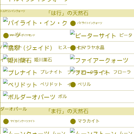
トルマリンインクォーツ
「は行」の天然石
●
パイライトインクォーツ
●
ピータ
ハーキマーダイヤモンド
パイライト
●
ヒス
ヒマラヤ水晶
ーサイト
姫川薬石
イ（ジェイド）
プレナイト
フローラ
ファイアークォーツ
●
ペリドット
ベリル
イト
ボル
ダーオパール
「ま行」の天然石
●
●
マラカイト
マイカインクーツァイト
ムーン
ムーン