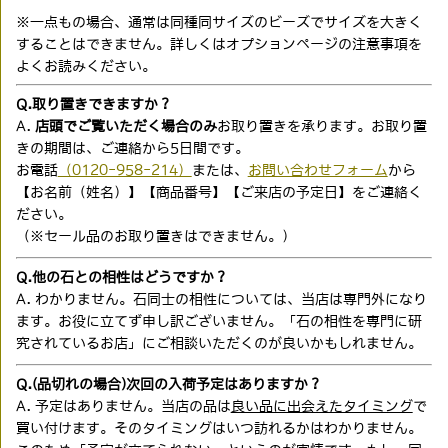
※一点もの場合、通常は同種同サイズのビーズでサイズを大きく
することはできません。詳しくはオプションページの注意事項を
よくお読みください。
Q.取り置きできますか？
A.
店頭でご覧いただく場合のみ
お取り置きを承ります。お取り置
きの期間は、ご連絡から5日間です。
お電話
（0120-958-214）
または、
お問い合わせフォーム
から
【お名前（姓名）】【商品番号】【ご来店の予定日】をご連絡く
ださい。
（※セール品のお取り置きはできません。）
Q.他の石との相性はどうですか？
A. わかりません。石同士の相性については、当店は専門外になり
ます。お役に立てず申し訳ございません。「石の相性を専門に研
究されているお店」にご相談いただくのが良いかもしれません。
Q.(品切れの場合)次回の入荷予定はありますか？
A. 予定はありません。当店の品は
良い品に出会えたタイミング
で
買い付けます。そのタイミングはいつ訪れるかはわかりません。