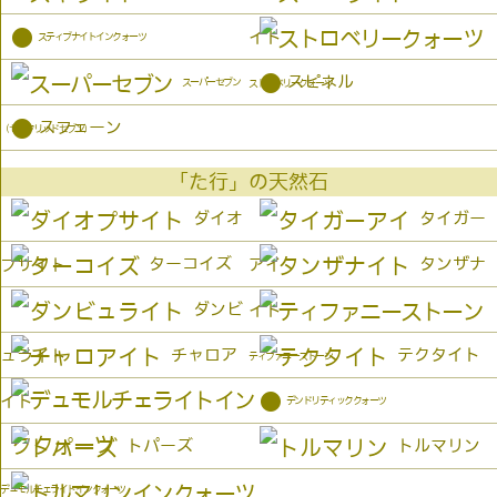
●
イト
スティブナイトインクォーツ
●
スピネル
スーパーセブン
ストロベリークォーツ
●
スフェーン
（セイクリッドセブン）
「た行」の天然石
ダイオ
タイガー
ターコイズ
タンザナ
プサイト
アイ
ダンビ
イト
チャロア
テクタイト
ュライト
ティファニーストーン
●
イト
デンドリティッククォーツ
トパーズ
トルマリン
デュモルチェライトインクォーツ