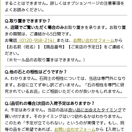
することはできません。詳しくはオプションページの注意事項を
よくお読みください。
Q.取り置きできますか？
A.
店頭でご覧いただく場合のみ
お取り置きを承ります。お取り置
きの期間は、ご連絡から5日間です。
お電話
（0120-958-214）
または、
お問い合わせフォーム
から
【お名前（姓名）】【商品番号】【ご来店の予定日】をご連絡く
ださい。
（※セール品のお取り置きはできません。）
Q.他の石との相性はどうですか？
A. わかりません。石同士の相性については、当店は専門外になり
ます。お役に立てず申し訳ございません。「石の相性を専門に研
究されているお店」にご相談いただくのが良いかもしれません。
Q.(品切れの場合)次回の入荷予定はありますか？
A. 予定はありません。当店の品は
良い品に出会えたタイミング
で
買い付けます。そのタイミングはいつ訪れるかはわかりません。
このため「予定が立てられない」というのが実情です。もし、同
等の品をご希望であれば、
お問い合わせフォーム
から【入荷して