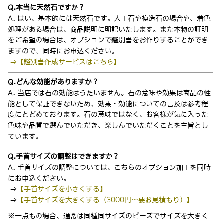
Q.本当に天然石ですか？
A. はい、基本的には天然石です。人工石や模造石の場合や、着色
処理がある場合は、商品説明に明記いたします。また本物の証明
をご希望の場合は、オプションで鑑別書をお作りすることができ
ますので、同時にお申込ください。
⇒
【鑑別書作成サービスはこちら】
Q.どんな効能がありますか？
A. 当店では石の効能はうたいません。石の意味や効果は商品の性
能として保証できないため、効果・効能についての言及は参考程
度にとどめております。石の意味ではなく、お客様が気に入った
色味や品質で選んでいただき、楽しんでいただくことを主旨とし
ています。
Q.手首サイズの調整はできますか？
A. 手首サイズの調整については、こちらのオプション加工を同時
にお申込ください。
⇒
【手首サイズを小さくする】
⇒
【手首サイズを大きくする（3000円〜要お見積もり）】
※一点もの場合、通常は同種同サイズのビーズでサイズを大きく