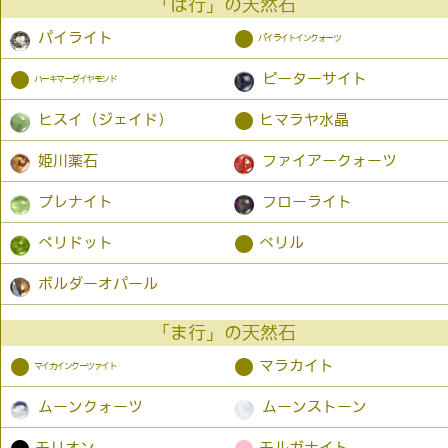
「は行」の天然石
●
パイライト
パイライトインクォーツ
●
ピーターサイト
ハーキマーダイヤモンド
●
ヒスイ（ジェイド）
ヒマラヤ水晶
姫川薬石
ファイアークォーツ
プレナイト
フローライト
●
ペリドット
ベリル
ボルダーオパール
「ま行」の天然石
●
●
マラカイト
マイカインクーツァイト
ムーンクォーツ
ムーンストーン
モリオン
モルガナイト