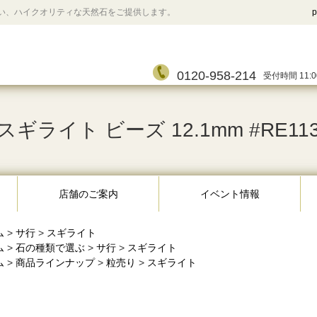
い、ハイクオリティな天然石をご提供します。
p
0120-958-214
受付時間 11:0
スギライト ビーズ 12.1mm #RE11
店舗のご案内
イベント情報
ム
>
サ行
>
スギライト
ム
>
石の種類で選ぶ
>
サ行
>
スギライト
ム
>
商品ラインナップ
>
粒売り
>
スギライト