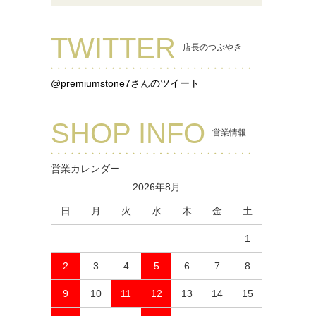
TWITTER
店長のつぶやき
@premiumstone7さんのツイート
SHOP INFO
営業情報
営業カレンダー
2026年8月
日
月
火
水
木
金
土
1
2
3
4
5
6
7
8
9
10
11
12
13
14
15