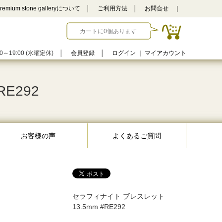
remium stone galleryについて
│
ご利用方法
│
お問合せ
｜
カートに0個あります
0～19:00 (水曜定休)
│
会員登録
│
ログイン
｜
マイアカウント
E292
お客様の声
よくあるご質問
セラフィナイト ブレスレット
13.5mm #RE292