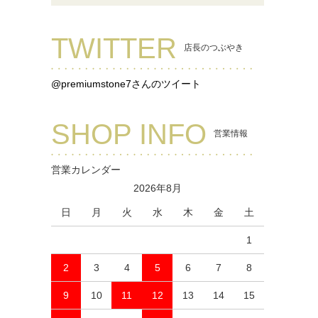
TWITTER
店長のつぶやき
@premiumstone7さんのツイート
SHOP INFO
営業情報
営業カレンダー
2026年8月
日
月
火
水
木
金
土
1
2
3
4
5
6
7
8
9
10
11
12
13
14
15