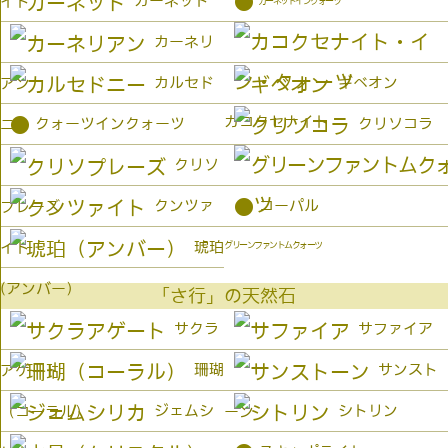
●
ガーネット
イト
ガーネットインクォーツ
カーネリ
カルセド
ギベオン
アン
カコクセナイト
●
クォーツインクォーツ
クリソコラ
ニー
クリソ
●
クンツァ
コーパル
プレーズ
琥珀
イト
グリーンファントムクォーツ
(アンバー）
「さ行」の天然石
サクラ
サファイア
珊瑚
サンスト
アゲート
ジェムシ
シトリン
（コーラル）
ーン