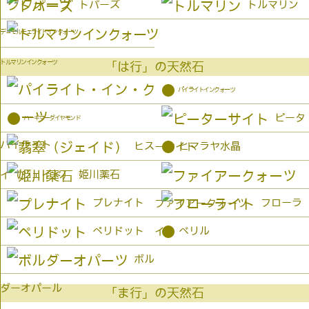
トパーズ
トルマリン
デュモルチェライトインクォーツ
トルマリンインクォーツ
「は行」の天然石
●
パイライトインクォーツ
●
ピータ
ハーキマーダイヤモンド
パイライト
●
ヒス
ヒマラヤ水晶
ーサイト
姫川薬石
イ（ジェイド）
プレナイト
フローラ
ファイアークォーツ
●
ペリドット
ベリル
イト
ボル
ダーオパール
「ま行」の天然石