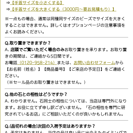
⇒
【手首サイズを小さくする】
⇒
【手首サイズを大きくする（3000円〜要お見積もり）】
※一点もの場合、通常は同種同サイズのビーズでサイズを大きく
することはできません。詳しくはオプションページの注意事項を
よくお読みください。
Q.取り置きできますか？
A.
店頭でご覧いただく場合のみ
お取り置きを承ります。お取り置
きの期間は、ご連絡から5日間です。
お電話
（0120-958-214）
または、
お問い合わせフォーム
から
【お名前（姓名）】【商品番号】【ご来店の予定日】をご連絡く
ださい。
（※セール品のお取り置きはできません。）
Q.他の石との相性はどうですか？
A. わかりません。石同士の相性については、当店は専門外になり
ます。お役に立てず申し訳ございません。「石の相性を専門に研
究されているお店」にご相談いただくのが良いかもしれません。
Q.(品切れの場合)次回の入荷予定はありますか？
A. 予定はありません。当店の品は
良い品に出会えたタイミング
で