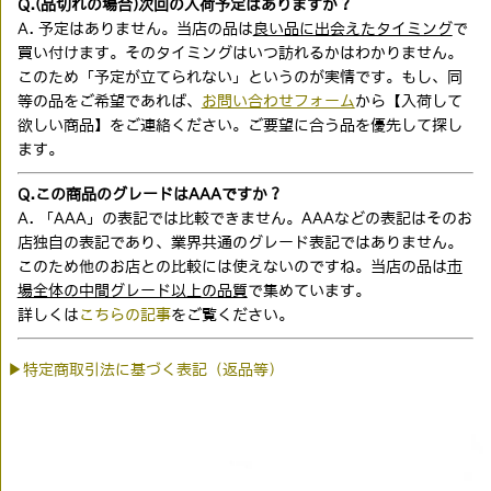
Q.(品切れの場合)次回の入荷予定はありますか？
A. 予定はありません。当店の品は
良い品に出会えたタイミング
で
買い付けます。そのタイミングはいつ訪れるかはわかりません。
このため「予定が立てられない」というのが実情です。もし、同
等の品をご希望であれば、
お問い合わせフォーム
から【入荷して
欲しい商品】をご連絡ください。ご要望に合う品を優先して探し
ます。
Q.この商品のグレードはAAAですか？
A. 「AAA」の表記では比較できません。AAAなどの表記はそのお
店独自の表記であり、業界共通のグレード表記ではありません。
このため他のお店との比較には使えないのですね。当店の品は
市
場全体の中間グレード以上の品質
で集めています。
詳しくは
こちらの記事
をご覧ください。
▶特定商取引法に基づく表記（返品等）