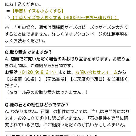
にお申込ください。
⇒
【手首サイズを小さくする】
⇒
【手首サイズを大きくする（3000円〜要お見積もり）】
※一点もの場合、通常は同種同サイズのビーズでサイズを大きく
することはできません。詳しくはオプションページの注意事項を
よくお読みください。
Q.取り置きできますか？
A.
店頭でご覧いただく場合のみ
お取り置きを承ります。お取り置
きの期間は、ご連絡から5日間です。
お電話
（0120-958-214）
または、
お問い合わせフォーム
から
【お名前（姓名）】【商品番号】【ご来店の予定日】をご連絡く
ださい。
（※セール品のお取り置きはできません。）
Q.他の石との相性はどうですか？
A. わかりません。石同士の相性については、当店は専門外になり
ます。お役に立てず申し訳ございません。「石の相性を専門に研
究されているお店」にご相談いただくのが良いかもしれません。