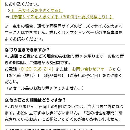
にお申込ください。
⇒
【手首サイズを小さくする】
⇒
【手首サイズを大きくする（3000円〜要お見積もり）】
※一点もの場合、通常は同種同サイズのビーズでサイズを大きく
することはできません。詳しくはオプションページの注意事項を
よくお読みください。
Q.取り置きできますか？
A.
店頭でご覧いただく場合のみ
お取り置きを承ります。お取り置
きの期間は、ご連絡から5日間です。
お電話
（0120-958-214）
または、
お問い合わせフォーム
から
【お名前（姓名）】【商品番号】【ご来店の予定日】をご連絡く
ださい。
（※セール品のお取り置きはできません。）
Q.他の石との相性はどうですか？
A. わかりません。石同士の相性については、当店は専門外になり
ます。お役に立てず申し訳ございません。「石の相性を専門に研
究されているお店」にご相談いただくのが良いかもしれません。