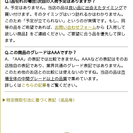
Q.(品切れの場合)次回の入荷予定はありますか？
A. 予定はありません。当店の品は
良い品に出会えたタイミング
で
買い付けます。そのタイミングはいつ訪れるかはわかりません。
このため「予定が立てられない」というのが実情です。もし、同
等の品をご希望であれば、
お問い合わせフォーム
から【入荷して
欲しい商品】をご連絡ください。ご要望に合う品を優先して探し
ます。
Q.この商品のグレードはAAAですか？
A. 「AAA」の表記では比較できません。AAAなどの表記はそのお
店独自の表記であり、業界共通のグレード表記ではありません。
このため他のお店との比較には使えないのですね。当店の品は
市
場全体の中間グレード以上の品質
で集めています。
詳しくは
こちらの記事
をご覧ください。
▶特定商取引法に基づく表記（返品等）