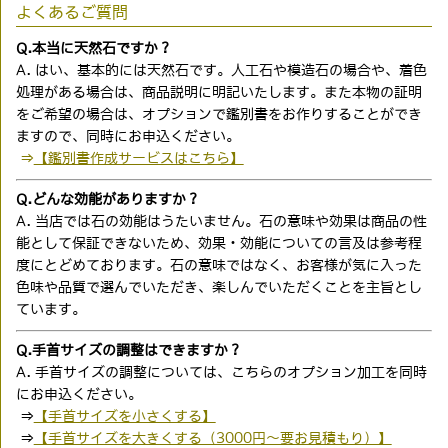
よくあるご質問
Q.本当に天然石ですか？
A. はい、基本的には天然石です。人工石や模造石の場合や、着色
処理がある場合は、商品説明に明記いたします。また本物の証明
をご希望の場合は、オプションで鑑別書をお作りすることができ
ますので、同時にお申込ください。
⇒
【鑑別書作成サービスはこちら】
Q.どんな効能がありますか？
A. 当店では石の効能はうたいません。石の意味や効果は商品の性
能として保証できないため、効果・効能についての言及は参考程
度にとどめております。石の意味ではなく、お客様が気に入った
色味や品質で選んでいただき、楽しんでいただくことを主旨とし
ています。
Q.手首サイズの調整はできますか？
A. 手首サイズの調整については、こちらのオプション加工を同時
にお申込ください。
⇒
【手首サイズを小さくする】
⇒
【手首サイズを大きくする（3000円〜要お見積もり）】