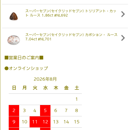
スーパーセブン(セイクリッドセブン) トリリアント・カッ
ト ルース 1.86ct #NL692
スーパーセブン(セイクリッドセブン) カボション・ ルース
7.04ct #NL701
■営業日のご案内■
●オンラインショップ
2026年8月
日
月
火
水
木
金
土
1
2
3
4
5
6
7
8
9
10
11
12
13
14
15