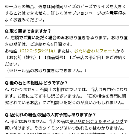
※一点もの場合、通常は同種同サイズのビーズでサイズを大きく
することはできません。詳しくはオプションページの注意事項を
よくお読みください。
Q.取り置きできますか？
A.
店頭でご覧いただく場合のみ
お取り置きを承ります。お取り置
きの期間は、ご連絡から5日間です。
お電話
（0120-958-214）
または、
お問い合わせフォーム
から
【お名前（姓名）】【商品番号】【ご来店の予定日】をご連絡く
ださい。
（※セール品のお取り置きはできません。）
Q.他の石との相性はどうですか？
A. わかりません。石同士の相性については、当店は専門外になり
ます。お役に立てず申し訳ございません。「石の相性を専門に研
究されているお店」にご相談いただくのが良いかもしれません。
Q.(品切れの場合)次回の入荷予定はありますか？
A. 予定はありません。当店の品は
良い品に出会えたタイミング
で
買い付けます。そのタイミングはいつ訪れるかはわかりません。