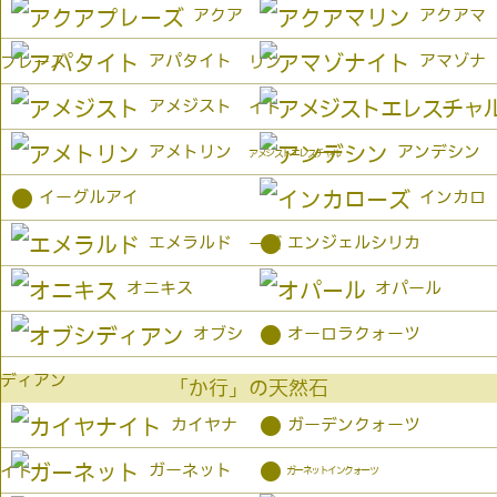
アクア
アクアマ
アパタイト
アマゾナ
プレーズ
リン
アメジスト
イト
アメトリン
アンデシン
アメジストエレスチャル
●
イーグルアイ
インカロ
●
エメラルド
エンジェルシリカ
ーズ
オニキス
オパール
●
オブシ
オーロラクォーツ
ディアン
「か行」の天然石
●
カイヤナ
ガーデンクォーツ
●
ガーネット
イト
ガーネットインクォーツ