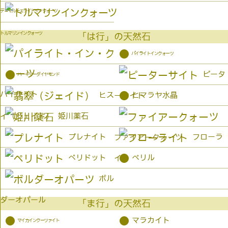
デュモルチェライトインクォーツ
トルマリンインクォーツ
「は行」の天然石
●
パイライトインクォーツ
●
ピータ
ハーキマーダイヤモンド
パイライト
●
ヒス
ヒマラヤ水晶
ーサイト
姫川薬石
イ（ジェイド）
プレナイト
フローラ
ファイアークォーツ
●
ペリドット
ベリル
イト
ボル
ダーオパール
「ま行」の天然石
●
●
マラカイト
マイカインクーツァイト