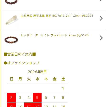
山梨県産 黒平水晶 原石 50.7x12.7x11.2mm #SC221
レッドピーターサイト ブレスレット 9mm #QG120
■営業日のご案内■
●オンラインショップ
2026年8月
日
月
火
水
木
金
土
1
2
3
4
5
6
7
8
9
10
11
12
13
14
15