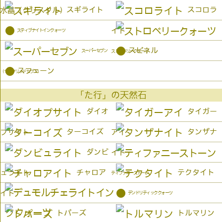
スギライト
スコロラ
水晶（クリスタル）
●
イト
スティブナイトインクォーツ
●
スピネル
スーパーセブン
ストロベリークォーツ
●
スフェーン
（セイクリッドセブン）
「た行」の天然石
ダイオ
タイガー
ターコイズ
タンザナ
プサイト
アイ
ダンビ
イト
チャロア
テクタイト
ュライト
ティファニーストーン
●
イト
デンドリティッククォーツ
トパーズ
トルマリン