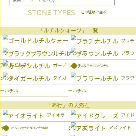
STONE TYPES
-石の種類で選ぶ-
「ルチルクォーツ」一覧
プラチ
ブラウ
ナルチル
ゴールドルチル
●
ガーデ
ンルチル
オレンジキャッツアイルチル
ブラックブラウンルチル
タイガ
フラワ
ンルチル
ールチル
ールチル
「あ行」の天然石
アイオラ
アイド
●
アズライト
イト
クレーズ
アイリスクォーツ（レインボー水晶）