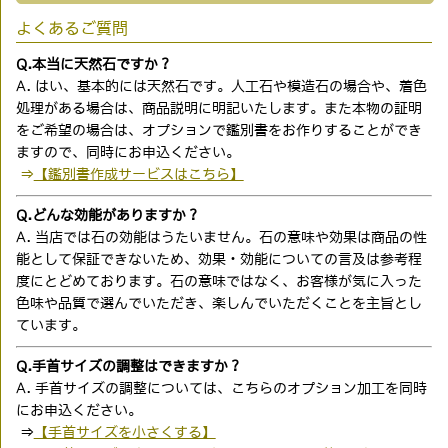
よくあるご質問
Q.本当に天然石ですか？
A. はい、基本的には天然石です。人工石や模造石の場合や、着色
処理がある場合は、商品説明に明記いたします。また本物の証明
をご希望の場合は、オプションで鑑別書をお作りすることができ
ますので、同時にお申込ください。
⇒
【鑑別書作成サービスはこちら】
Q.どんな効能がありますか？
A. 当店では石の効能はうたいません。石の意味や効果は商品の性
能として保証できないため、効果・効能についての言及は参考程
度にとどめております。石の意味ではなく、お客様が気に入った
色味や品質で選んでいただき、楽しんでいただくことを主旨とし
ています。
Q.手首サイズの調整はできますか？
A. 手首サイズの調整については、こちらのオプション加工を同時
にお申込ください。
⇒
【手首サイズを小さくする】