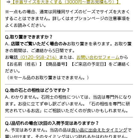
⇒
【手首サイズを大きくする（3000円〜要お見積もり）】
※一点もの場合、通常は同種同サイズのビーズでサイズを大きく
することはできません。詳しくはオプションページの注意事項を
よくお読みください。
Q.取り置きできますか？
A.
店頭でご覧いただく場合のみ
お取り置きを承ります。お取り置
きの期間は、ご連絡から5日間です。
お電話
（0120-958-214）
または、
お問い合わせフォーム
から
【お名前（姓名）】【商品番号】【ご来店の予定日】をご連絡く
ださい。
（※セール品のお取り置きはできません。）
Q.他の石との相性はどうですか？
A. わかりません。石同士の相性については、当店は専門外になり
ます。お役に立てず申し訳ございません。「石の相性を専門に研
究されているお店」にご相談いただくのが良いかもしれません。
Q.(品切れの場合)次回の入荷予定はありますか？
A. 予定はありません。当店の品は
良い品に出会えたタイミング
で
買い付けます。そのタイミングはいつ訪れるかはわかりません。