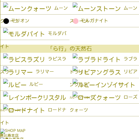
ムーン
ムーン
●
●
モリオン
モルガナイト
クォーツ
ストーン
モルダバ
イト
「ら行」の天然石
ラピスラ
ラブラ
ラリマー
リビア
ズリ
ドライト
ルビー
ングラス
ローズ
ルビーインゾイサイト
ロードナ
クォーツ
ルビーインフックサイト
イト
恵比寿本店