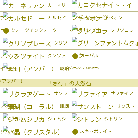
カーネリ
カルセド
ギベオン
アン
カコクセナイト
●
クォーツインクォーツ
クリソコラ
ニー
クリソ
●
クンツァ
コーパル
プレーズ
琥珀
イト
グリーンファントムクォーツ
(アンバー）
「さ行」の天然石
サクラ
サファイア
珊瑚
サンスト
アゲート
ジェムシ
シトリン
（コーラル）
ーン
●
スキャポライト
リカ