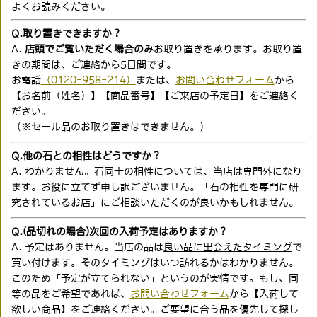
よくお読みください。
Q.取り置きできますか？
A.
店頭でご覧いただく場合のみ
お取り置きを承ります。お取り置
きの期間は、ご連絡から5日間です。
お電話
（0120-958-214）
または、
お問い合わせフォーム
から
【お名前（姓名）】【商品番号】【ご来店の予定日】をご連絡く
ださい。
（※セール品のお取り置きはできません。）
Q.他の石との相性はどうですか？
A. わかりません。石同士の相性については、当店は専門外になり
ます。お役に立てず申し訳ございません。「石の相性を専門に研
究されているお店」にご相談いただくのが良いかもしれません。
Q.(品切れの場合)次回の入荷予定はありますか？
A. 予定はありません。当店の品は
良い品に出会えたタイミング
で
買い付けます。そのタイミングはいつ訪れるかはわかりません。
このため「予定が立てられない」というのが実情です。もし、同
等の品をご希望であれば、
お問い合わせフォーム
から【入荷して
欲しい商品】をご連絡ください。ご要望に合う品を優先して探し