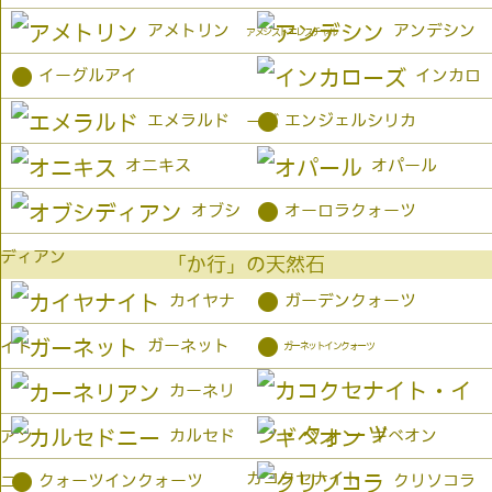
アメトリン
アンデシン
アメジストエレスチャル
●
イーグルアイ
インカロ
●
エメラルド
エンジェルシリカ
ーズ
オニキス
オパール
●
オブシ
オーロラクォーツ
ディアン
「か行」の天然石
●
カイヤナ
ガーデンクォーツ
●
ガーネット
イト
ガーネットインクォーツ
カーネリ
カルセド
ギベオン
アン
カコクセナイト
●
クォーツインクォーツ
クリソコラ
ニー