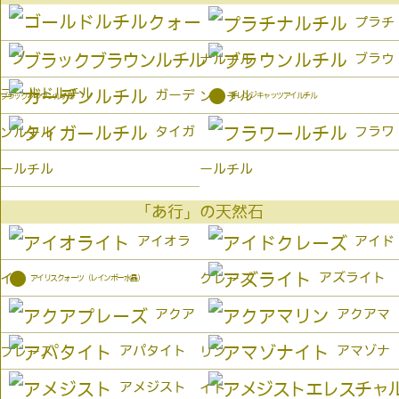
プラチ
ブラウ
ナルチル
ゴールドルチル
●
ガーデ
ンルチル
オレンジキャッツアイルチル
ブラックブラウンルチル
タイガ
フラワ
ンルチル
ールチル
ールチル
「あ行」の天然石
アイオラ
アイド
●
アズライト
イト
クレーズ
アイリスクォーツ（レインボー水晶）
アクア
アクアマ
アパタイト
アマゾナ
プレーズ
リン
アメジスト
イト