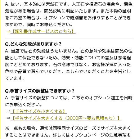
A. はい、基本的には天然石です。人工石や模造石の場合や、着色
処理がある場合は、商品説明に明記いたします。また本物の証明
をご希望の場合は、オプションで鑑別書をお作りすることができ
ますので、同時にお申込ください。
⇒
【鑑別書作成サービスはこちら】
Q.どんな効能がありますか？
A. 当店では石の効能はうたいません。石の意味や効果は商品の性
能として保証できないため、効果・効能についての言及は参考程
度にとどめております。石の意味ではなく、お客様が気に入った
色味や品質で選んでいただき、楽しんでいただくことを主旨とし
ています。
Q.手首サイズの調整はできますか？
A. 手首サイズの調整については、こちらのオプション加工を同時
にお申込ください。
⇒
【手首サイズを小さくする】
⇒
【手首サイズを大きくする（3000円〜要お見積もり）】
※一点もの場合、通常は同種同サイズのビーズでサイズを大きく
することはできません。詳しくはオプションページの注意事項を