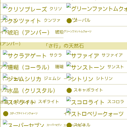
クリソ
●
クンツァ
コーパル
プレーズ
琥珀
イト
グリーンファントムクォーツ
(アンバー）
「さ行」の天然石
サクラ
サファイア
珊瑚
サンスト
アゲート
ジェムシ
シトリン
（コーラル）
ーン
●
スキャポライト
リカ
スギライト
スコロラ
水晶（クリスタル）
●
イト
スティブナイトインクォーツ
●
スピネル
スーパーセブン
ストロベリークォーツ