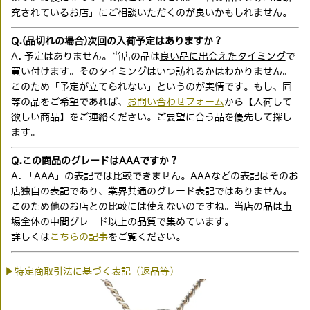
究されているお店」にご相談いただくのが良いかもしれません。
Q.(品切れの場合)次回の入荷予定はありますか？
A. 予定はありません。当店の品は
良い品に出会えたタイミング
で
買い付けます。そのタイミングはいつ訪れるかはわかりません。
このため「予定が立てられない」というのが実情です。もし、同
等の品をご希望であれば、
お問い合わせフォーム
から【入荷して
欲しい商品】をご連絡ください。ご要望に合う品を優先して探し
ます。
Q.この商品のグレードはAAAですか？
A. 「AAA」の表記では比較できません。AAAなどの表記はそのお
店独自の表記であり、業界共通のグレード表記ではありません。
このため他のお店との比較には使えないのですね。当店の品は
市
場全体の中間グレード以上の品質
で集めています。
詳しくは
こちらの記事
をご覧ください。
▶特定商取引法に基づく表記（返品等）