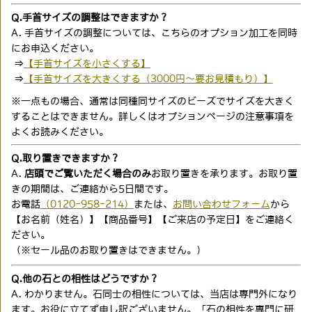
Q.手首サイズの調整はできますか？
A. 手首サイズの調整については、こちらのオプション加工を同時
にお申込ください。
⇒
【手首サイズを小さくする】
⇒
【手首サイズを大きくする（3000円〜要お見積もり）】
※一点もの場合、通常は同種同サイズのビーズでサイズを大きく
することはできません。詳しくはオプションページの注意事項を
よくお読みください。
Q.取り置きできますか？
A.
店頭でご覧いただく場合のみ
お取り置きを承ります。お取り置
きの期間は、ご連絡から5日間です。
お電話
（0120-958-214）
または、
お問い合わせフォーム
から
【お名前（姓名）】【商品番号】【ご来店の予定日】をご連絡く
ださい。
（※セール品のお取り置きはできません。）
Q.他の石との相性はどうですか？
A. わかりません。石同士の相性については、当店は専門外になり
ます。お役に立てず申し訳ございません。「石の相性を専門に研