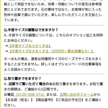
能として保証できないため、効果・効能についての言及は参考程
度にとどめております。石の意味ではなく、お客様が気に入った
色味や品質で選んでいただき、楽しんでいただくことを主旨とし
ています。
Q.手首サイズの調整はできますか？
A. 手首サイズの調整については、こちらのオプション加工を同時
にお申込ください。
⇒
【手首サイズを小さくする】
⇒
【手首サイズを大きくする（3000円〜要お見積もり）】
※一点もの場合、通常は同種同サイズのビーズでサイズを大きく
することはできません。詳しくはオプションページの注意事項を
よくお読みください。
Q.取り置きできますか？
A.
店頭でご覧いただく場合のみ
お取り置きを承ります。お取り置
きの期間は、ご連絡から5日間です。
お電話
（0120-958-214）
または、
お問い合わせフォーム
から
【お名前（姓名）】【商品番号】【ご来店の予定日】をご連絡く
ださい。