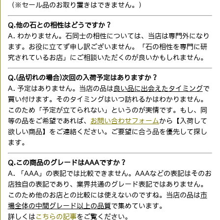
（※セール品のお取り置きはできません。）
Q.他の石との相性はどうですか？
A. わかりません。石同士の相性については、当店は専門外になり
ます。お役に立てず申し訳ございません。「石の相性を専門に研
究されているお店」にご相談いただくのが良いかもしれません。
Q.(品切れの場合)次回の入荷予定はありますか？
A. 予定はありません。当店の品は
良い品に出会えたタイミング
で
買い付けます。そのタイミングはいつ訪れるかはわかりません。
このため「予定が立てられない」というのが実情です。もし、同
等の品をご希望であれば、
お問い合わせフォーム
から【入荷して
欲しい商品】をご連絡ください。ご要望に合う品を優先して探し
ます。
Q.この商品のグレードはAAAですか？
A. 「AAA」の表記では比較できません。AAAなどの表記はそのお
店独自の表記であり、業界共通のグレード表記ではありません。
このため他のお店との比較には使えないのですね。当店の品は
市
場全体の中間グレード以上の品質
で集めています。
詳しくは
こちらの記事
をご覧ください。