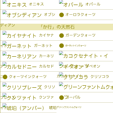
オニキス
オパール
●
オブシ
オーロラクォーツ
ディアン
「か行」の天然石
●
カイヤナ
ガーデンクォーツ
●
ガーネット
イト
ガーネットインクォーツ
カーネリ
カルセド
ギベオン
アン
カコクセナイト
●
クォーツインクォーツ
クリソコラ
ニー
クリソ
●
クンツァ
コーパル
プレーズ
琥珀
イト
グリーンファントムクォーツ