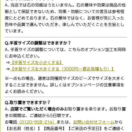
A. 当店では石の効能はうたいません。石の意味や効果は商品の性
能として保証できないため、効果・効能についての言及は参考程
度にとどめております。石の意味ではなく、お客様が気に入った
色味や品質で選んでいただき、楽しんでいただくことを主旨とし
ています。
Q.手首サイズの調整はできますか？
A. 手首サイズの調整については、こちらのオプション加工を同時
にお申込ください。
⇒
【手首サイズを小さくする】
⇒
【手首サイズを大きくする（3000円〜要お見積もり）】
※一点もの場合、通常は同種同サイズのビーズでサイズを大きく
することはできません。詳しくはオプションページの注意事項を
よくお読みください。
Q.取り置きできますか？
A.
店頭でご覧いただく場合のみ
お取り置きを承ります。お取り置
きの期間は、ご連絡から5日間です。
お電話
（0120-958-214）
または、
お問い合わせフォーム
から
【お名前（姓名）】【商品番号】【ご来店の予定日】をご連絡く