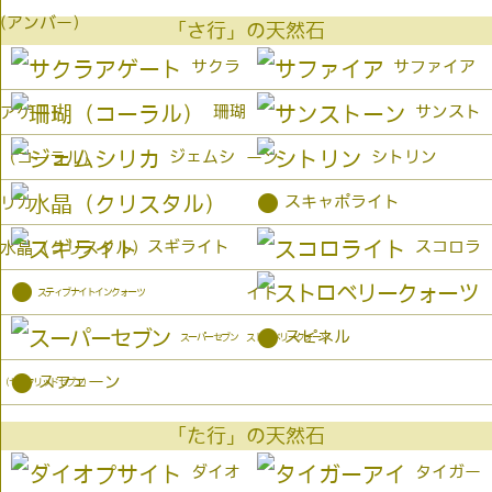
(アンバー）
「さ行」の天然石
サクラ
サファイア
珊瑚
サンスト
アゲート
ジェムシ
シトリン
（コーラル）
ーン
●
スキャポライト
リカ
スギライト
スコロラ
水晶（クリスタル）
●
イト
スティブナイトインクォーツ
●
スピネル
スーパーセブン
ストロベリークォーツ
●
スフェーン
（セイクリッドセブン）
「た行」の天然石
ダイオ
タイガー