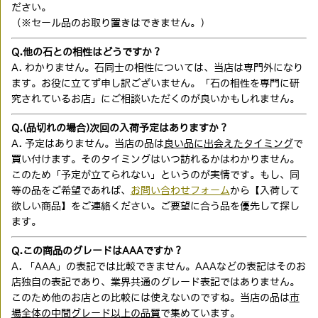
ださい。
（※セール品のお取り置きはできません。）
Q.他の石との相性はどうですか？
A. わかりません。石同士の相性については、当店は専門外になり
ます。お役に立てず申し訳ございません。「石の相性を専門に研
究されているお店」にご相談いただくのが良いかもしれません。
Q.(品切れの場合)次回の入荷予定はありますか？
A. 予定はありません。当店の品は
良い品に出会えたタイミング
で
買い付けます。そのタイミングはいつ訪れるかはわかりません。
このため「予定が立てられない」というのが実情です。もし、同
等の品をご希望であれば、
お問い合わせフォーム
から【入荷して
欲しい商品】をご連絡ください。ご要望に合う品を優先して探し
ます。
Q.この商品のグレードはAAAですか？
A. 「AAA」の表記では比較できません。AAAなどの表記はそのお
店独自の表記であり、業界共通のグレード表記ではありません。
このため他のお店との比較には使えないのですね。当店の品は
市
場全体の中間グレード以上の品質
で集めています。