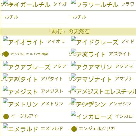
タイガ
フラワ
ンルチル
ールチル
ールチル
「あ行」の天然石
アイオラ
アイド
●
アズライト
イト
クレーズ
アイリスクォーツ（レインボー水晶）
アクア
アクアマ
アパタイト
アマゾナ
プレーズ
リン
アメジスト
イト
アメトリン
アンデシン
アメジストエレスチャル
●
イーグルアイ
インカロ
●
エメラルド
エンジェルシリカ
ーズ