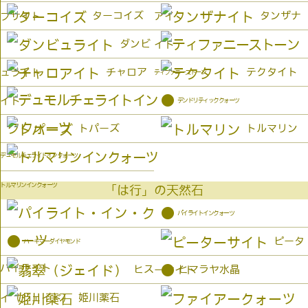
ターコイズ
タンザナ
プサイト
アイ
ダンビ
イト
チャロア
テクタイト
ュライト
ティファニーストーン
●
イト
デンドリティッククォーツ
トパーズ
トルマリン
デュモルチェライトインクォーツ
トルマリンインクォーツ
「は行」の天然石
●
パイライトインクォーツ
●
ピータ
ハーキマーダイヤモンド
パイライト
●
ヒス
ヒマラヤ水晶
ーサイト
姫川薬石
イ（ジェイド）