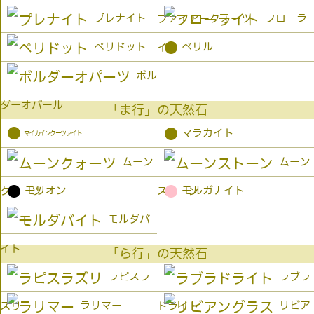
プレナイト
フローラ
ファイアークォーツ
●
ペリドット
ベリル
イト
ボル
ダーオパール
「ま行」の天然石
●
●
マラカイト
マイカインクーツァイト
ムーン
ムーン
●
●
モリオン
モルガナイト
クォーツ
ストーン
モルダバ
イト
「ら行」の天然石
ラピスラ
ラブラ
ラリマー
リビア
ズリ
ドライト