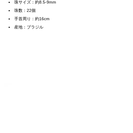
珠サイズ：約8.5-9mm
珠数：22個
手首周り：約16cm
産地：ブラジル