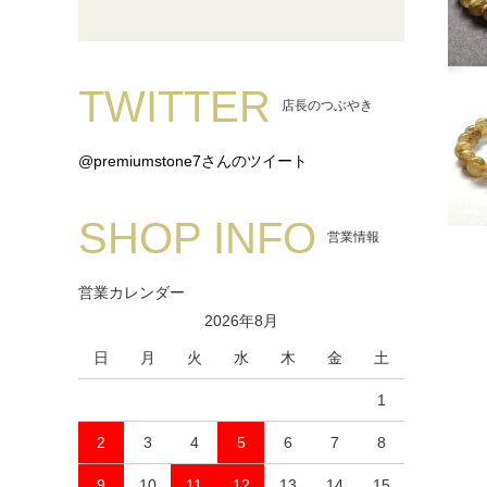
TWITTER
店長のつぶやき
@premiumstone7さんのツイート
SHOP INFO
営業情報
営業カレンダー
2026年8月
日
月
火
水
木
金
土
1
2
3
4
5
6
7
8
9
10
11
12
13
14
15