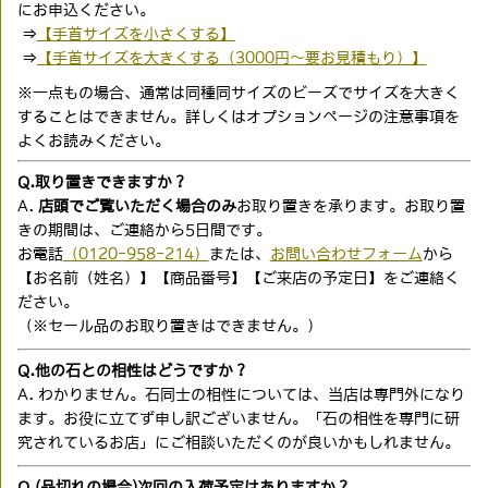
にお申込ください。
⇒
【手首サイズを小さくする】
⇒
【手首サイズを大きくする（3000円〜要お見積もり）】
※一点もの場合、通常は同種同サイズのビーズでサイズを大きく
することはできません。詳しくはオプションページの注意事項を
よくお読みください。
Q.取り置きできますか？
A.
店頭でご覧いただく場合のみ
お取り置きを承ります。お取り置
きの期間は、ご連絡から5日間です。
お電話
（0120-958-214）
または、
お問い合わせフォーム
から
【お名前（姓名）】【商品番号】【ご来店の予定日】をご連絡く
ださい。
（※セール品のお取り置きはできません。）
Q.他の石との相性はどうですか？
A. わかりません。石同士の相性については、当店は専門外になり
ます。お役に立てず申し訳ございません。「石の相性を専門に研
究されているお店」にご相談いただくのが良いかもしれません。
Q.(品切れの場合)次回の入荷予定はありますか？