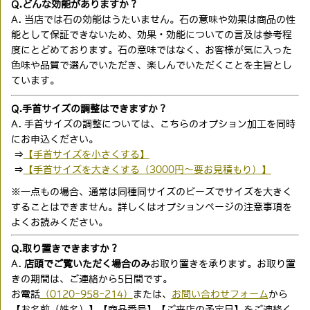
Q.どんな効能がありますか？
A. 当店では石の効能はうたいません。石の意味や効果は商品の性
能として保証できないため、効果・効能についての言及は参考程
度にとどめております。石の意味ではなく、お客様が気に入った
色味や品質で選んでいただき、楽しんでいただくことを主旨とし
ています。
Q.手首サイズの調整はできますか？
A. 手首サイズの調整については、こちらのオプション加工を同時
にお申込ください。
⇒
【手首サイズを小さくする】
⇒
【手首サイズを大きくする（3000円〜要お見積もり）】
※一点もの場合、通常は同種同サイズのビーズでサイズを大きく
することはできません。詳しくはオプションページの注意事項を
よくお読みください。
Q.取り置きできますか？
A.
店頭でご覧いただく場合のみ
お取り置きを承ります。お取り置
きの期間は、ご連絡から5日間です。
お電話
（0120-958-214）
または、
お問い合わせフォーム
から
【お名前（姓名）】【商品番号】【ご来店の予定日】をご連絡く