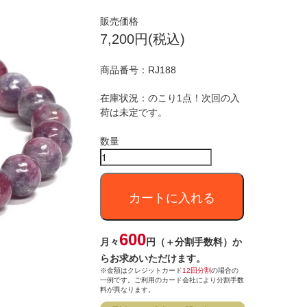
販売価格
7,200円(税込)
商品番号：
RJ188
在庫状況：のこり1点！次回の入
荷は未定です。
数量
カートに入れる
600
月々
円（＋分割手数料）か
らお求めいただけます。
※金額はクレジットカード
12回分割
の場合の
一例です。ご利用のカード会社により分割手数
料が異なります。