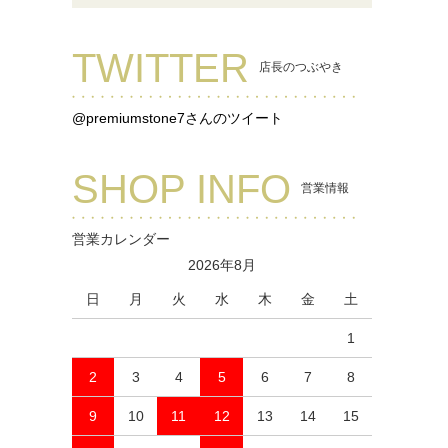
TWITTER
店長のつぶやき
@premiumstone7さんのツイート
SHOP INFO
営業情報
営業カレンダー
2026年8月
日
月
火
水
木
金
土
1
2
3
4
5
6
7
8
9
10
11
12
13
14
15