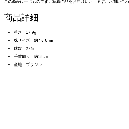
この商品は一点ものです。写真の品をお届けいたします。お問い合わせ
商品詳細
重さ：17.9g
珠サイズ：約7.5-8mm
珠数：27個
手首周り：約18cm
産地：ブラジル