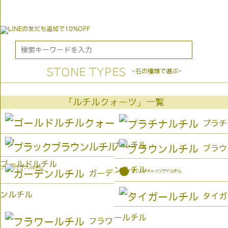
STONE TYPES
-石の種類で選ぶ-
「ルチルクォーツ」一覧
プラチ
ナルチル
ブラウ
ゴールドルチル
ブラックブラウンルチル
ンルチル
●
オレンジキャッツアイルチル
ガーデ
ンルチル
タイガ
ールチル
フラワ