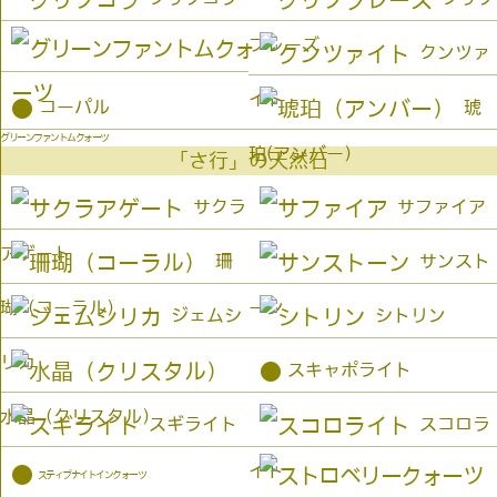
プレーズ
クンツァ
イト
●
コーパル
琥
グリーンファントムクォーツ
珀(アンバー）
「さ行」の天然石
サクラ
サファイア
アゲート
珊
サンスト
瑚（コーラル）
ーン
ジェムシ
シトリン
リカ
●
スキャポライト
水晶（クリスタル）
スギライト
スコロラ
イト
●
スティブナイトインクォーツ