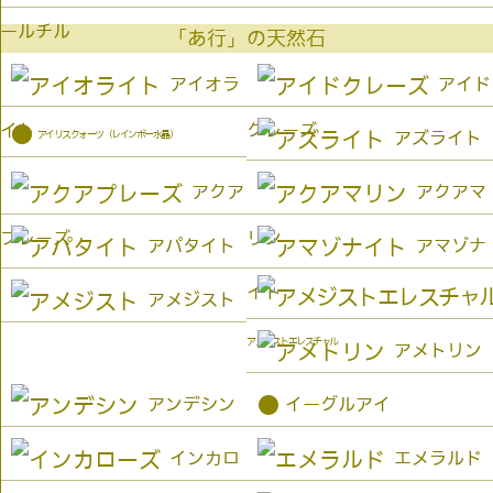
ールチル
「あ行」の天然石
アイオラ
アイド
イト
クレーズ
●
アイリスクォーツ（レインボー水晶）
アズライト
アクア
アクアマ
プレーズ
リン
アパタイト
アマゾナ
イト
アメジスト
アメジストエレスチャル
アメトリン
●
アンデシン
イーグルアイ
インカロ
エメラルド