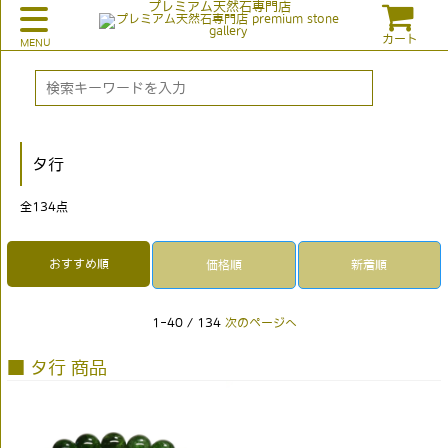
プレミアム天然石専門店
カート
タ行
全
134
点
おすすめ順
価格順
新着順
1-40 / 134
次のページへ
■ タ行 商品