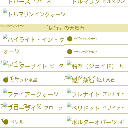
トパーズ
トルマリン
トルマリンインクォーツ
「は行」の天然石
●
パイライトインクォーツ
●
ハーキマーダイヤモンド
パイライト
ピータ
ヒ
ーサイト
スイ（ジェイド）
●
ヒマラヤ水晶
姫川薬石
プレナイト
ファイアークォーツ
フローラ
ペリドット
イト
●
ベリル
ボ